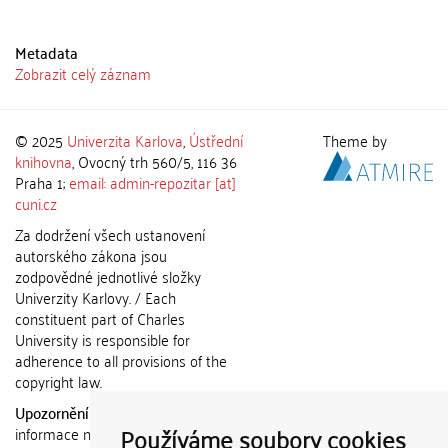
Metadata
Zobrazit celý záznam
© 2025
Univerzita Karlova
,
Ústřední
Theme by
knihovna
, Ovocný trh 560/5, 116 36
Praha 1;
email: admin-repozitar [at]
cuni.cz
Za dodržení všech ustanovení
autorského zákona jsou
zodpovědné jednotlivé složky
Univerzity Karlovy. / Each
constituent part of Charles
University is responsible for
adherence to all provisions of the
copyright law.
Upozornění / Notice:
Získané
Používáme soubory cookies
informace nemohou být použity k