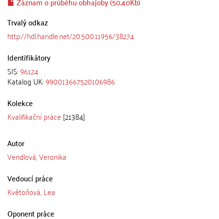
Záznam o průběhu obhajoby (50.40Kb)
Trvalý odkaz
http://hdl.handle.net/20.500.11956/38274
Identifikátory
SIS:
96124
Katalog UK:
990013667520106986
Kolekce
Kvalifikační práce
[21384]
Autor
Vendlová, Veronika
Vedoucí práce
Květoňová, Lea
Oponent práce