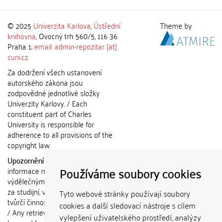
© 2025
Univerzita Karlova
,
Ústřední
Theme by
knihovna
, Ovocný trh 560/5, 116 36
Praha 1;
email: admin-repozitar [at]
cuni.cz
Za dodržení všech ustanovení
autorského zákona jsou
zodpovědné jednotlivé složky
Univerzity Karlovy. / Each
constituent part of Charles
University is responsible for
adherence to all provisions of the
copyright law.
Upozornění / Notice:
Získané
Používáme soubory cookies
informace nemohou být použity k
výdělečným účelům nebo vydávány
za studijní, vědeckou nebo jinou
Tyto webové stránky používají soubory
tvůrčí činnost jiné osoby než autora.
cookies a další sledovací nástroje s cílem
/ Any retrieved information shall not
vylepšení uživatelského prostředí, analýzy