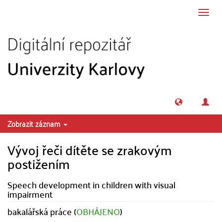
Přeskočit na obsah
Přepn
navig
Zobrazit záznam
Vývoj řeči dítěte se zrakovým
postižením
Speech development in children with visual
impairment
bakalářská práce (
OBHÁJENO
)