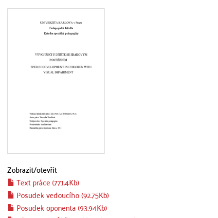
Zobrazit/
otevřít
Text práce (771.4Kb)
Posudek vedoucího (92.75Kb)
Posudek oponenta (93.94Kb)