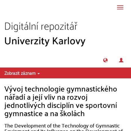
Přeskočit na obsah
Přepn
navig
Zobrazit záznam
Vývoj technologie gymnastického
nářadí a její vliv na rozvoj
jednotlivých disciplín ve sportovní
gymnastice a na školách
The Development of the Technology of Gymnastic
Equipment and its Influence on the Development of