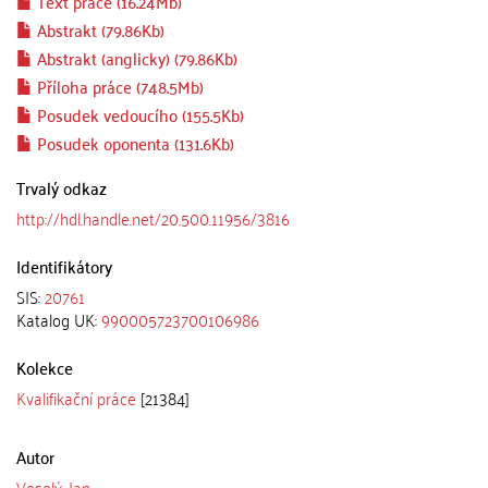
Text práce (16.24Mb)
Abstrakt (79.86Kb)
Abstrakt (anglicky) (79.86Kb)
Příloha práce (748.5Mb)
Posudek vedoucího (155.5Kb)
Posudek oponenta (131.6Kb)
Trvalý odkaz
http://hdl.handle.net/20.500.11956/3816
Identifikátory
SIS:
20761
Katalog UK:
990005723700106986
Kolekce
Kvalifikační práce
[21384]
Autor
Veselý, Jan