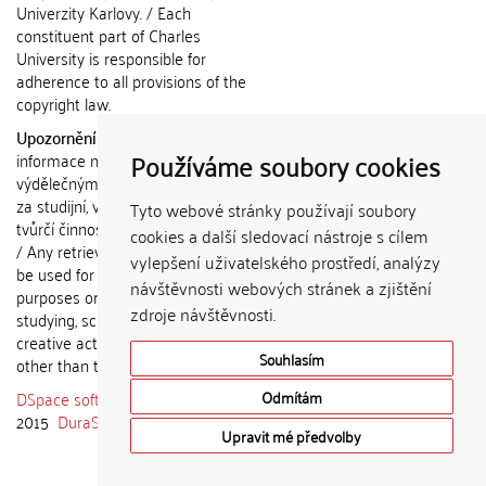
Univerzity Karlovy. / Each
constituent part of Charles
University is responsible for
adherence to all provisions of the
copyright law.
Upozornění / Notice:
Získané
Používáme soubory cookies
informace nemohou být použity k
výdělečným účelům nebo vydávány
za studijní, vědeckou nebo jinou
Tyto webové stránky používají soubory
tvůrčí činnost jiné osoby než autora.
cookies a další sledovací nástroje s cílem
/ Any retrieved information shall not
vylepšení uživatelského prostředí, analýzy
be used for any commercial
návštěvnosti webových stránek a zjištění
purposes or claimed as results of
zdroje návštěvnosti.
studying, scientific or any other
creative activities of any person
Souhlasím
other than the author.
DSpace software
copyright © 2002-
Odmítám
2015
DuraSpace
Upravit mé předvolby