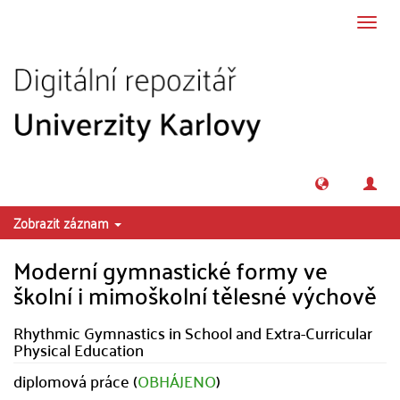
Přeskočit na obsah
Přepn
navig
Zobrazit záznam
Moderní gymnastické formy ve
školní i mimoškolní tělesné výchově
Rhythmic Gymnastics in School and Extra-Curricular
Physical Education
diplomová práce (
OBHÁJENO
)