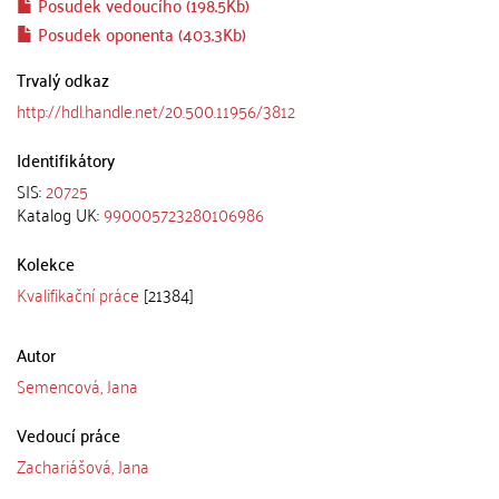
Posudek vedoucího (198.5Kb)
Posudek oponenta (403.3Kb)
Trvalý odkaz
http://hdl.handle.net/20.500.11956/3812
Identifikátory
SIS:
20725
Katalog UK:
990005723280106986
Kolekce
Kvalifikační práce
[21384]
Autor
Semencová, Jana
Vedoucí práce
Zachariášová, Jana