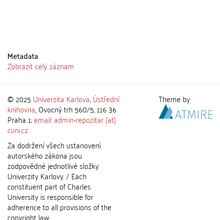
Metadata
Zobrazit celý záznam
© 2025
Univerzita Karlova
,
Ústřední
Theme by
knihovna
, Ovocný trh 560/5, 116 36
Praha 1;
email: admin-repozitar [at]
cuni.cz
Za dodržení všech ustanovení
autorského zákona jsou
zodpovědné jednotlivé složky
Univerzity Karlovy. / Each
constituent part of Charles
University is responsible for
adherence to all provisions of the
copyright law.