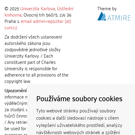
© 2025
Univerzita Karlova
,
Ústřední
Theme by
knihovna
, Ovocný trh 560/5, 116 36
Praha 1;
email: admin-repozitar [at]
cuni.cz
Za dodržení všech ustanovení
autorského zákona jsou
zodpovědné jednotlivé složky
Univerzity Karlovy. / Each
constituent part of Charles
University is responsible for
adherence to all provisions of the
copyright law.
Upozornění / Notice:
Získané
Používáme soubory cookies
informace nemohou být použity k
výdělečným účelům nebo vydávány
za studijní, vědeckou nebo jinou
Tyto webové stránky používají soubory
tvůrčí činnost jiné osoby než autora.
cookies a další sledovací nástroje s cílem
/ Any retrieved information shall not
vylepšení uživatelského prostředí, analýzy
be used for any commercial
návštěvnosti webových stránek a zjištění
purposes or claimed as results of