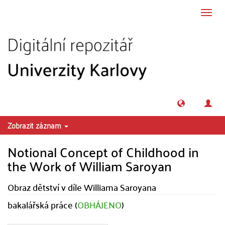
Přeskočit na obsah
Přepn
navig
Zobrazit záznam
Notional Concept of Childhood in
the Work of William Saroyan
Obraz dětství v díle Williama Saroyana
bakalářská práce (
OBHÁJENO
)