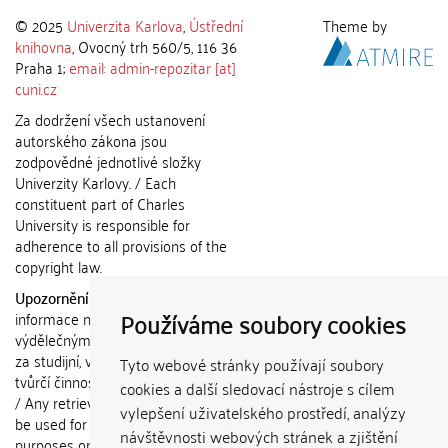
© 2025
Univerzita Karlova
,
Ústřední
Theme by
knihovna
, Ovocný trh 560/5, 116 36
Praha 1;
email: admin-repozitar [at]
cuni.cz
Za dodržení všech ustanovení
autorského zákona jsou
zodpovědné jednotlivé složky
Univerzity Karlovy. / Each
constituent part of Charles
University is responsible for
adherence to all provisions of the
copyright law.
Upozornění / Notice:
Získané
Používáme soubory cookies
informace nemohou být použity k
výdělečným účelům nebo vydávány
za studijní, vědeckou nebo jinou
Tyto webové stránky používají soubory
tvůrčí činnost jiné osoby než autora.
cookies a další sledovací nástroje s cílem
/ Any retrieved information shall not
vylepšení uživatelského prostředí, analýzy
be used for any commercial
návštěvnosti webových stránek a zjištění
purposes or claimed as results of