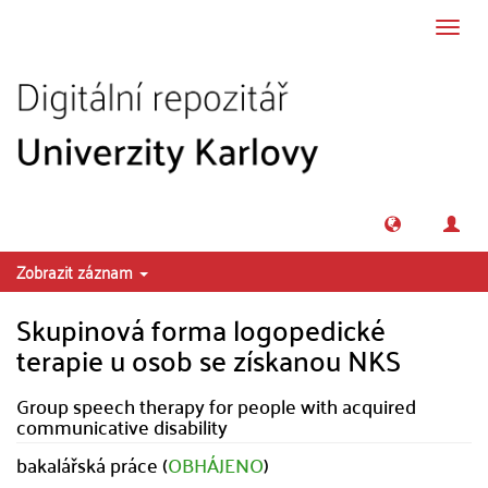
Přeskočit na obsah
Přepn
navig
Zobrazit záznam
Skupinová forma logopedické
terapie u osob se získanou NKS
Group speech therapy for people with acquired
communicative disability
bakalářská práce (
OBHÁJENO
)