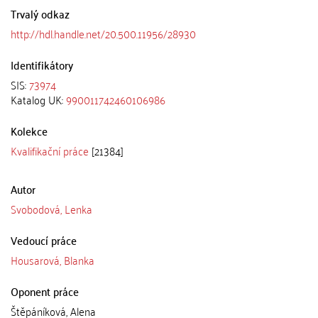
Trvalý odkaz
http://hdl.handle.net/20.500.11956/28930
Identifikátory
SIS:
73974
Katalog UK:
990011742460106986
Kolekce
Kvalifikační práce
[21384]
Autor
Svobodová, Lenka
Vedoucí práce
Housarová, Blanka
Oponent práce
Štěpáníková, Alena