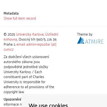
Metadata
Show full item record
© 2025
Univerzita Karlova
,
Ústřední
Theme by
knihovna
, Ovocný trh 560/5, 116 36
Praha 1;
email: admin-repozitar [at]
cuni.cz
Za dodržení všech ustanovení
autorského zákona jsou
zodpovědné jednotlivé složky
Univerzity Karlovy. / Each
constituent part of Charles
University is responsible for
adherence to all provisions of the
copyright law.
Upozornění / Notice:
Získané
We use cookies
informace nemohou být použity k