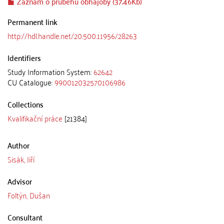
Záznam o průběhu obhajoby (37.46Kb)
Permanent link
http://hdl.handle.net/20.500.11956/28263
Identifiers
Study Information System:
62642
CU Catalogue:
990012032570106986
Collections
Kvalifikační práce
[21384]
Author
Sisák, Jiří
Advisor
Foltýn, Dušan
Consultant