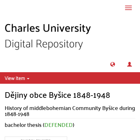
Skip to main content
Toggl
navig
View Item
Dějiny obce Byšice 1848-1948
History of middlebohemian Community Byšice during
1848-1948
bachelor thesis (
DEFENDED
)