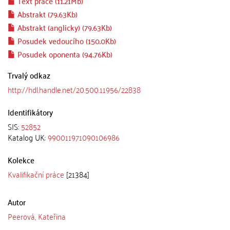
Text práce (11.21Mb)
Abstrakt (79.63Kb)
Abstrakt (anglicky) (79.63Kb)
Posudek vedoucího (150.0Kb)
Posudek oponenta (94.76Kb)
Trvalý odkaz
http://hdl.handle.net/20.500.11956/22838
Identifikátory
SIS:
52852
Katalog UK:
990011971090106986
Kolekce
Kvalifikační práce
[21384]
Autor
Peerová, Kateřina