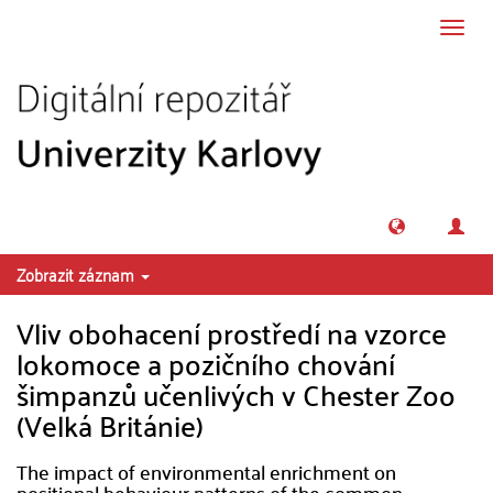
Přeskočit na obsah
Přepn
navig
Zobrazit záznam
Vliv obohacení prostředí na vzorce
lokomoce a pozičního chování
šimpanzů učenlivých v Chester Zoo
(Velká Británie)
The impact of environmental enrichment on
positional behaviour patterns of the common