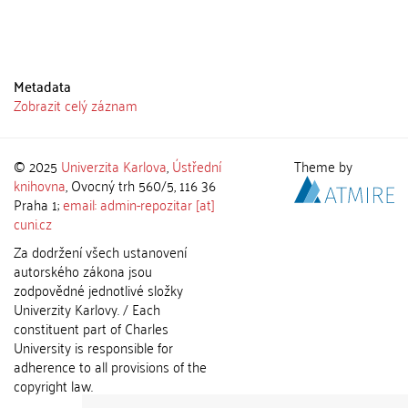
Metadata
Zobrazit celý záznam
© 2025
Univerzita Karlova
,
Ústřední
Theme by
knihovna
, Ovocný trh 560/5, 116 36
Praha 1;
email: admin-repozitar [at]
cuni.cz
Za dodržení všech ustanovení
autorského zákona jsou
zodpovědné jednotlivé složky
Univerzity Karlovy. / Each
constituent part of Charles
University is responsible for
adherence to all provisions of the
copyright law.