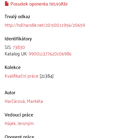
Posudek oponenta (95.93Kb)
Trvalý odkaz
http://hdl.handle.net/20.500.11956/20659
Identifikátory
SIS:
73830
Katalog UK:
990011377620106986
Kolekce
Kvalifikační práce
[21384]
Autor
Harčárová, Markéta
Vedoucí práce
Hájek, Jeroným
Oponent práce