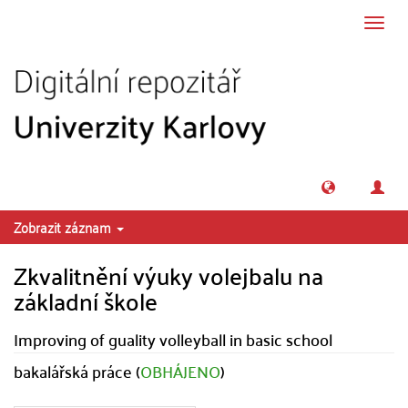
Přeskočit na obsah
Přepn
navig
Zobrazit záznam
Zkvalitnění výuky volejbalu na
základní škole
Improving of guality volleyball in basic school
bakalářská práce (
OBHÁJENO
)