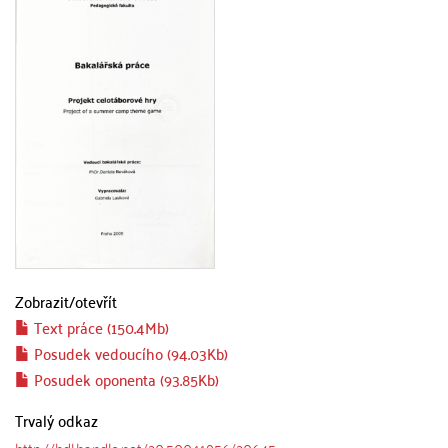
Zobrazit/
otevřít
Text práce (150.4Mb)
Posudek vedoucího (94.03Kb)
Posudek oponenta (93.85Kb)
Trvalý odkaz
http://hdl.handle.net/20.500.11956/20645