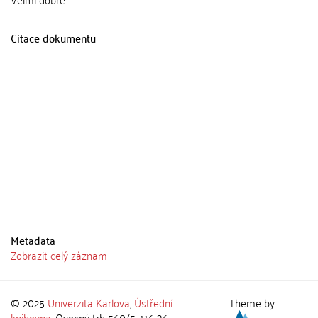
Citace dokumentu
Metadata
Zobrazit celý záznam
© 2025
Univerzita Karlova
,
Ústřední
Theme by
knihovna
, Ovocný trh 560/5, 116 36