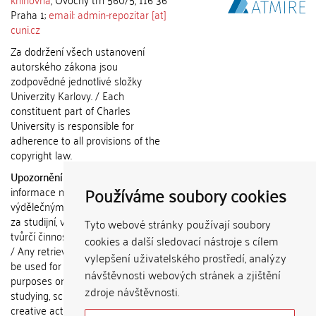
Praha 1;
email: admin-repozitar [at]
cuni.cz
Za dodržení všech ustanovení
autorského zákona jsou
zodpovědné jednotlivé složky
Univerzity Karlovy. / Each
constituent part of Charles
University is responsible for
adherence to all provisions of the
copyright law.
Upozornění / Notice:
Získané
Používáme soubory cookies
informace nemohou být použity k
výdělečným účelům nebo vydávány
za studijní, vědeckou nebo jinou
Tyto webové stránky používají soubory
tvůrčí činnost jiné osoby než autora.
cookies a další sledovací nástroje s cílem
/ Any retrieved information shall not
vylepšení uživatelského prostředí, analýzy
be used for any commercial
návštěvnosti webových stránek a zjištění
purposes or claimed as results of
zdroje návštěvnosti.
studying, scientific or any other
creative activities of any person