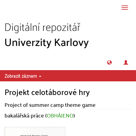
Přeskočit na obsah
Přepn
navig
Zobrazit záznam
Projekt celotáborové hry
Project of summer camp theme game
bakalářská práce (
OBHÁJENO
)