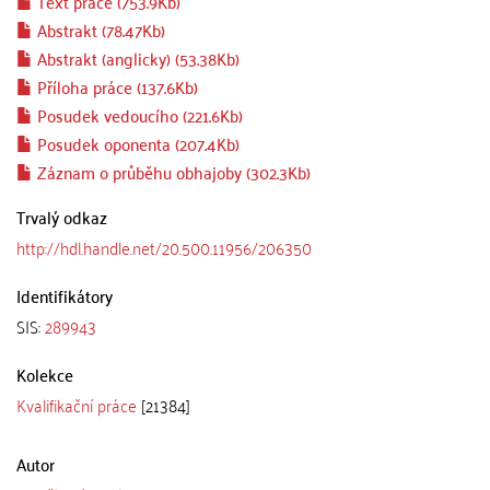
Text práce (753.9Kb)
Abstrakt (78.47Kb)
Abstrakt (anglicky) (53.38Kb)
Příloha práce (137.6Kb)
Posudek vedoucího (221.6Kb)
Posudek oponenta (207.4Kb)
Záznam o průběhu obhajoby (302.3Kb)
Trvalý odkaz
http://hdl.handle.net/20.500.11956/206350
Identifikátory
SIS:
289943
Kolekce
Kvalifikační práce
[21384]
Autor