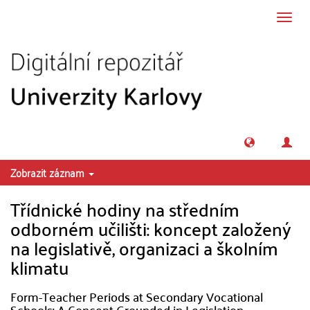
Přeskočit na obsah
Přepn
navig
Zobrazit záznam
Třídnické hodiny na středním
odborném učilišti: koncept založený
na legislativě, organizaci a školním
klimatu
Form-Teacher Periods at Secondary Vocational
Schools: A Concept Grounded in Legislation,