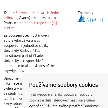
© 2025
Univerzita Karlova
,
Ústřední
Theme by
knihovna
, Ovocný trh 560/5, 116 36
Praha 1;
email: admin-repozitar [at]
cuni.cz
Za dodržení všech ustanovení
autorského zákona jsou
zodpovědné jednotlivé složky
Univerzity Karlovy. / Each
constituent part of Charles
University is responsible for
adherence to all provisions of the
copyright law.
Upozornění / Notice:
Získané
Používáme soubory cookies
informace nemohou být použity k
výdělečným účelům nebo vydávány
za studijní, vědeckou nebo jinou
Tyto webové stránky používají soubory
tvůrčí činnost jiné osoby než autora.
cookies a další sledovací nástroje s cílem
/ Any retrieved information shall not
vylepšení uživatelského prostředí, analýzy