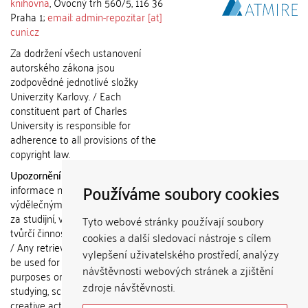
knihovna
, Ovocný trh 560/5, 116 36
Praha 1;
email: admin-repozitar [at]
cuni.cz
Za dodržení všech ustanovení
autorského zákona jsou
zodpovědné jednotlivé složky
Univerzity Karlovy. / Each
constituent part of Charles
University is responsible for
adherence to all provisions of the
copyright law.
Upozornění / Notice:
Získané
Používáme soubory cookies
informace nemohou být použity k
výdělečným účelům nebo vydávány
za studijní, vědeckou nebo jinou
Tyto webové stránky používají soubory
tvůrčí činnost jiné osoby než autora.
cookies a další sledovací nástroje s cílem
/ Any retrieved information shall not
vylepšení uživatelského prostředí, analýzy
be used for any commercial
návštěvnosti webových stránek a zjištění
purposes or claimed as results of
zdroje návštěvnosti.
studying, scientific or any other
creative activities of any person