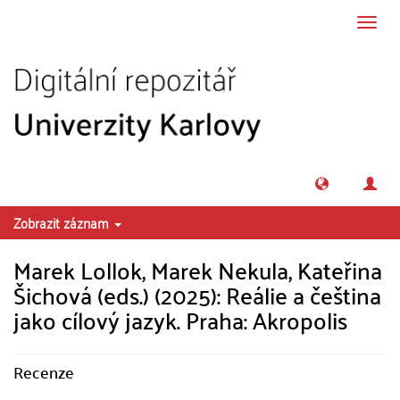
Přeskočit na obsah
Přepn
navig
Zobrazit záznam
Marek Lollok, Marek Nekula, Kateřina
Šichová (eds.) (2025): Reálie a čeština
jako cílový jazyk. Praha: Akropolis
Recenze