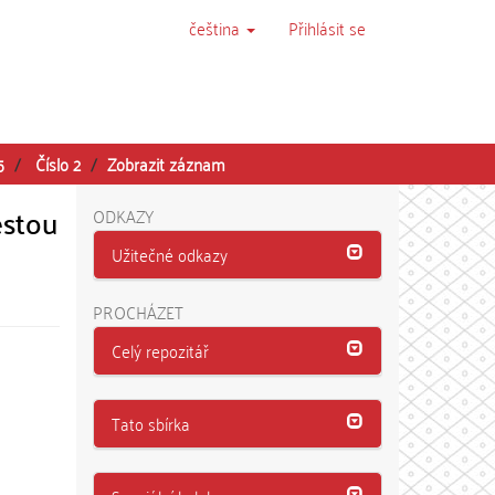
čeština
Přihlásit se
5
Číslo 2
Zobrazit záznam
estou
ODKAZY
Užitečné odkazy
PROCHÁZET
Celý repozitář
Tato sbírka