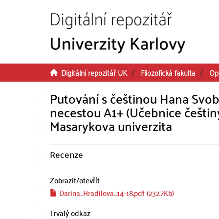
Přeskočit na obsah
Digitální repozitář UK
Filozofická fakulta
Op
Putování s češtinou Hana Svob
necestou A1+ (Učebnice češtiny
Masarykova univerzita
Recenze
Zobrazit/
otevřít
Darina_Hradilova_14-18.pdf (232.7Kb)
Trvalý odkaz