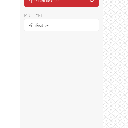
Speciální kolekce
MŮJ ÚČET
Přihlásit se