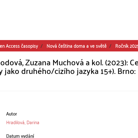
en Access časopisy
Nová čeština doma a ve světě
Ročník 202
odová, Zuzana Muchová a kol. (2023): C
 jako druhého/cizího jazyka 15+). Brno:
Autor
Hradilová, Darina
Datum vydání