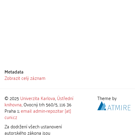
Metadata
Zobrazit celý záznam
© 2025
Univerzita Karlova
,
Ústřední
Theme by
knihovna
, Ovocný trh 560/5, 116 36
Praha 1;
email: admin-repozitar [at]
cuni.cz
Za dodržení všech ustanovení
autorského zákona jsou