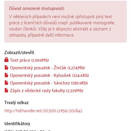
Důvod omezené dostupnosti:
V některých případech není možné zpřístupnit plný text
práce z licenčních důvodů (např. publikované monografie,
soubor článků). Vždy je k dispozici abstrakt a záznam z
obhajoby, případně další informace.
Zobrazit/
otevřít
Text práce (1.969Mb)
Oponentský posudek - Živčák (1.274Mb)
Oponentský posudek - Kyloušek (214.6Kb)
Oponentský posudek - Sánchez (186.9Kb)
Zápis z vědecké rady fakulty (2.319Mb)
Trvalý odkaz
http://hdl.handle.net/20.500.11956/201842
Identifikátory