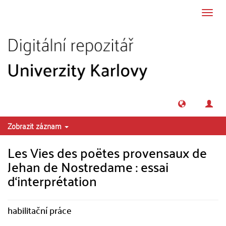
Přeskočit na obsah
Přepn
navig
Zobrazit záznam
Les Vies des poëtes provensaux de
Jehan de Nostredame : essai
d‘interprétation
habilitační práce