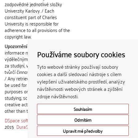
zodpovědné jednotlivé složky
Univerzity Karlovy. / Each
constituent part of Charles
University is responsible for
adherence to all provisions of the
copyright law.
Upozornění / Notice:
Získané
Používáme soubory cookies
informace nemohou být použity k
výdělečným účelům nebo vydávány
za studijní, vědeckou nebo jinou
Tyto webové stránky používají soubory
tvůrčí činnost jiné osoby než autora.
cookies a další sledovací nástroje s cílem
/ Any retrieved information shall not
vylepšení uživatelského prostředí, analýzy
be used for any commercial
návštěvnosti webových stránek a zjištění
purposes or claimed as results of
zdroje návštěvnosti.
studying, scientific or any other
creative activities of any person
Souhlasím
other than the author.
DSpace software
copyright © 2002-
Odmítám
2015
DuraSpace
Upravit mé předvolby