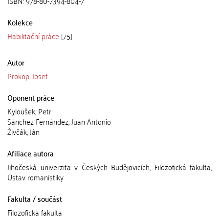
ISBN: 978-80-7394-804-7
Kolekce
Habilitační práce
[75]
Autor
Prokop, Josef
Oponent práce
Kyloušek, Petr
Sánchez Fernández, Juan Antonio
Živčák, Ján
Afiliace autora
Jihočeská univerzita v Českých Budějovicích, Filozofická fakulta,
Ústav romanistiky
Fakulta / součást
Filozofická fakulta