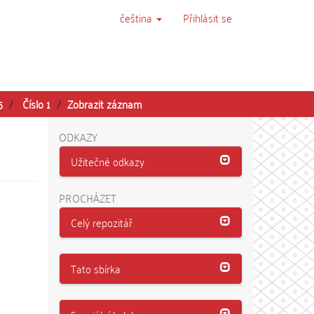
čeština
Přihlásit se
5
Číslo 1
Zobrazit záznam
ODKAZY
Užitečné odkazy
PROCHÁZET
Celý repozitář
Tato sbírka