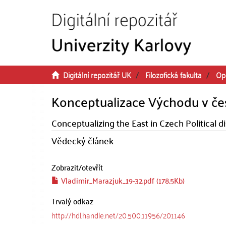
Přeskočit na obsah
Digitální repozitář UK
Filozofická fakulta
Op
Konceptualizace Východu v če
Conceptualizing the East in Czech Political d
Vědecký článek
Zobrazit/
otevřít
Vladimir_Marazjuk_19-32.pdf (178.5Kb)
Trvalý odkaz
http://hdl.handle.net/20.500.11956/201146