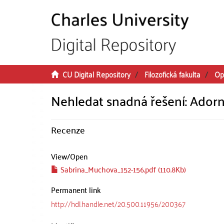
Skip to main content
CU Digital Repository
Filozofická fakulta
Op
Nehledat snadná řešení: Adorn
Recenze
View/
Open
Sabrina_Muchova_152-156.pdf (110.8Kb)
Permanent link
http://hdl.handle.net/20.500.11956/200367