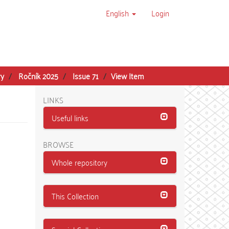
English
Login
ry
Ročník 2025
Issue 71
View Item
LINKS
Useful links
BROWSE
Whole repository
This Collection