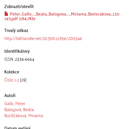
Zobrazit/
otevřít
Peter_Gallo_-_Beata_Balogova_-_Miriama_Boriscakova_135-
145.pdf (184.7Kb)
Trvalý odkaz
http://hdl.handle.net/20.500.11956/200346
Identifikátory
ISSN: 2336-6664
Kolekce
Číslo 1-2
[19]
Autoři
Gallo, Peter
Balogová, Beáta
Boriščáková, Miriama
Datum vydání