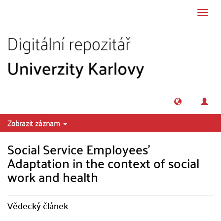
Přeskočit na obsah
Přepn
navig
Zobrazit záznam
Social Service Employees’
Adaptation in the context of social
work and health
Vědecký článek