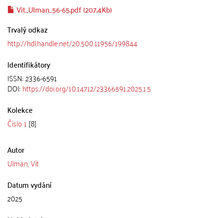
Vit_Ulman_56-65.pdf (207.4Kb)
Trvalý odkaz
http://hdl.handle.net/20.500.11956/199844
Identifikátory
ISSN: 2336-6591
DOI:
https://doi.org/10.14712/23366591.2025.1.5
Kolekce
Číslo 1
[8]
Autor
Ulman, Vít
Datum vydání
2025