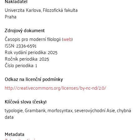
Nakladatel
Univerzita Karlova, Filozofická fakulta
Praha
Zdrojový dokument
Časopis pro moderní filologii (
web
)
ISSN: 2336-6591
Rok vydání periodika: 2025
Ročník periodika: 2025
Číslo periodika: 1
Odkaz na licenční podmínky
http://creativecommons.org/licenses/by-nc-nd/2.0/
Klíčová slova (česky)
typologie, Grambank, morfosyntax, severovýchodní Asie, chybná
data
Metadata