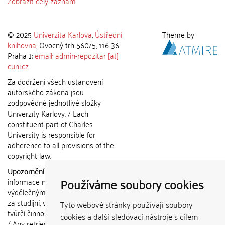
Zobrazit celý záznam
© 2025
Univerzita Karlova
,
Ústřední
Theme by
knihovna
, Ovocný trh 560/5, 116 36
Praha 1;
email: admin-repozitar [at]
cuni.cz
Za dodržení všech ustanovení
autorského zákona jsou
zodpovědné jednotlivé složky
Univerzity Karlovy. / Each
constituent part of Charles
University is responsible for
adherence to all provisions of the
copyright law.
Upozornění / Notice:
Získané
Používáme soubory cookies
informace nemohou být použity k
výdělečným účelům nebo vydávány
za studijní, vědeckou nebo jinou
Tyto webové stránky používají soubory
tvůrčí činnost jiné osoby než autora.
cookies a další sledovací nástroje s cílem
/ Any retrieved information shall not