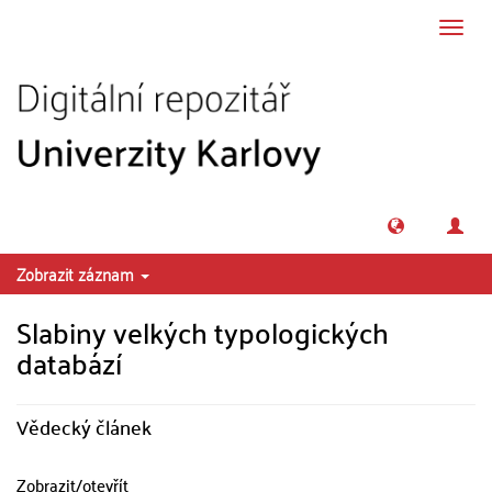
Přeskočit na obsah
Přepn
navig
Zobrazit záznam
Slabiny velkých typologických
databází
Vědecký článek
Zobrazit/
otevřít