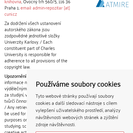
knihovna
, Ovocný trh 560/5, 116 36
Praha 1;
email: admin-repozitar [at]
cuni.cz
Za dodržení všech ustanovení
autorského zákona jsou
zodpovědné jednotlivé složky
Univerzity Karlovy. / Each
constituent part of Charles
University is responsible for
adherence to all provisions of the
copyright law.
Upozornění / Notice:
Získané
Používáme soubory cookies
informace nemohou být použity k
výdělečným účelům nebo vydávány
za studijní, vědeckou nebo jinou
Tyto webové stránky používají soubory
tvůrčí činnost jiné osoby než autora.
cookies a další sledovací nástroje s cílem
/ Any retrieved information shall not
vylepšení uživatelského prostředí, analýzy
be used for any commercial
návštěvnosti webových stránek a zjištění
purposes or claimed as results of
zdroje návštěvnosti.
studying, scientific or any other
creative activities of any person