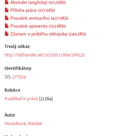
Abstrakt (anglicky) (97.25Kb)
Příloha práce (277.6Kb)
Posudek vedoucího (427.5Kb)
Posudek oponenta (152.8Kb)
Záznam o průběhu obhajoby (246.2Kb)
Trvalý odkaz
http://hdl.handle.net/20.500.11956/199125
Identifikátory
SIS:
277324
Kolekce
Kvalifikační práce
[21384]
Autor
Hovádková, Natálie