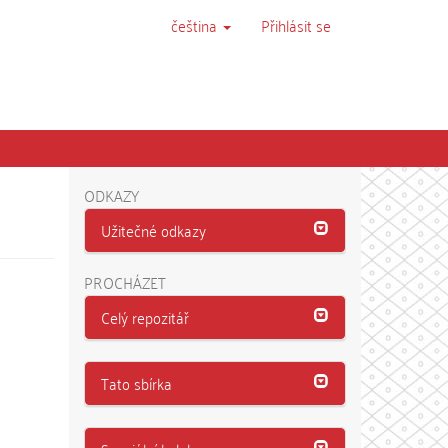
čeština
Přihlásit se
ODKAZY
Užitečné odkazy
PROCHÁZET
Celý repozitář
Tato sbírka