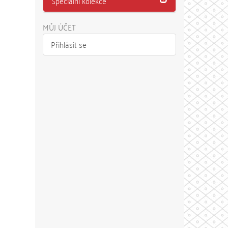
Speciální kolekce
MŮJ ÚČET
Přihlásit se