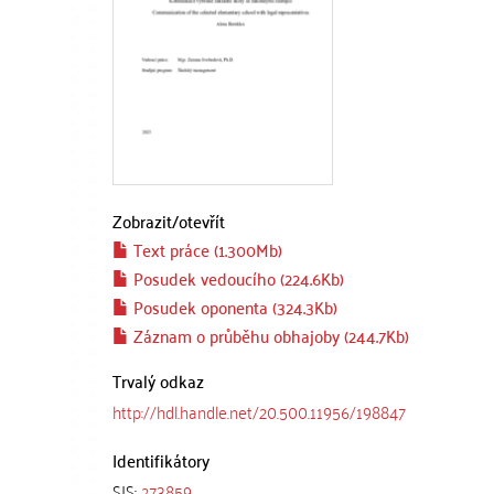
Zobrazit/
otevřít
Text práce (1.300Mb)
Posudek vedoucího (224.6Kb)
Posudek oponenta (324.3Kb)
Záznam o průběhu obhajoby (244.7Kb)
Trvalý odkaz
http://hdl.handle.net/20.500.11956/198847
Identifikátory
SIS:
273859