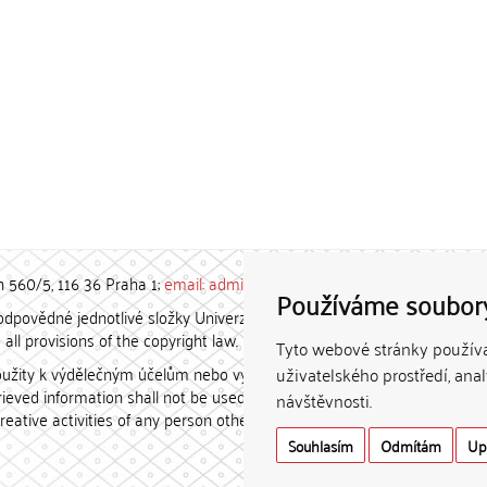
h 560/5, 116 36 Praha 1;
email: admin-repozitar [at] cuni.cz
Používáme soubor
povědné jednotlivé složky Univerzity Karlovy. / Each constituent
all provisions of the copyright law.
Tyto webové stránky používaj
užity k výdělečným účelům nebo vydávány za studijní, vědeckou
uživatelského prostředí, ana
etrieved information shall not be used for any commercial purposes
návštěvnosti.
creative activities of any person other than the author.
Souhlasím
Odmítám
Up