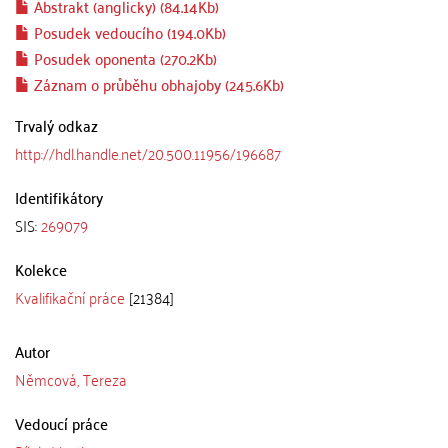
Abstrakt (anglicky) (84.14Kb)
Posudek vedoucího (194.0Kb)
Posudek oponenta (270.2Kb)
Záznam o průběhu obhajoby (245.6Kb)
Trvalý odkaz
http://hdl.handle.net/20.500.11956/196687
Identifikátory
SIS:
269079
Kolekce
Kvalifikační práce
[21384]
Autor
Němcová, Tereza
Vedoucí práce