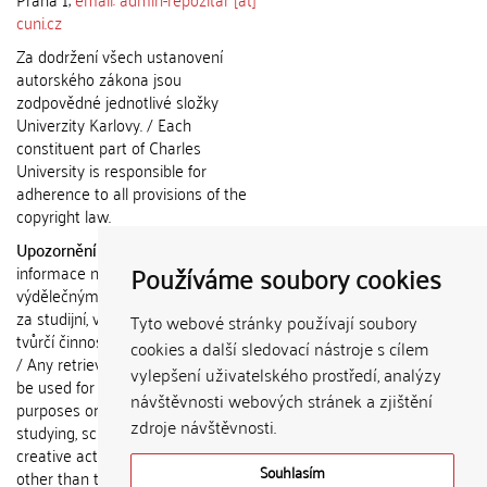
cuni.cz
Za dodržení všech ustanovení
autorského zákona jsou
zodpovědné jednotlivé složky
Univerzity Karlovy. / Each
constituent part of Charles
University is responsible for
adherence to all provisions of the
copyright law.
Upozornění / Notice:
Získané
Používáme soubory cookies
informace nemohou být použity k
výdělečným účelům nebo vydávány
za studijní, vědeckou nebo jinou
Tyto webové stránky používají soubory
tvůrčí činnost jiné osoby než autora.
cookies a další sledovací nástroje s cílem
/ Any retrieved information shall not
vylepšení uživatelského prostředí, analýzy
be used for any commercial
návštěvnosti webových stránek a zjištění
purposes or claimed as results of
zdroje návštěvnosti.
studying, scientific or any other
creative activities of any person
Souhlasím
other than the author.