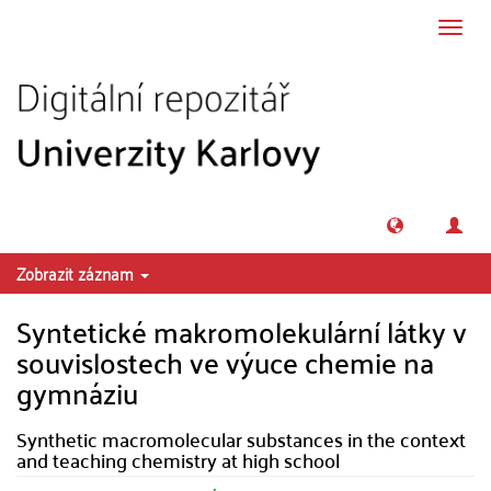
Přeskočit na obsah
Přepn
navig
Zobrazit záznam
Syntetické makromolekulární látky v
souvislostech ve výuce chemie na
gymnáziu
Synthetic macromolecular substances in the context
and teaching chemistry at high school