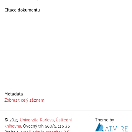
Citace dokumentu
Metadata
Zobrazit celý záznam
© 2025
Univerzita Karlova
,
Ústřední
Theme by
knihovna
, Ovocný trh 560/5, 116 36
Praha 1;
email: admin-repozitar [at]