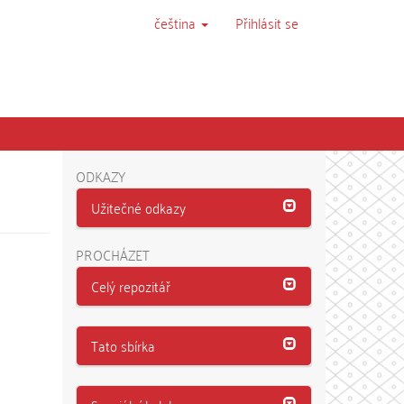
čeština
Přihlásit se
ODKAZY
Užitečné odkazy
PROCHÁZET
Celý repozitář
Tato sbírka