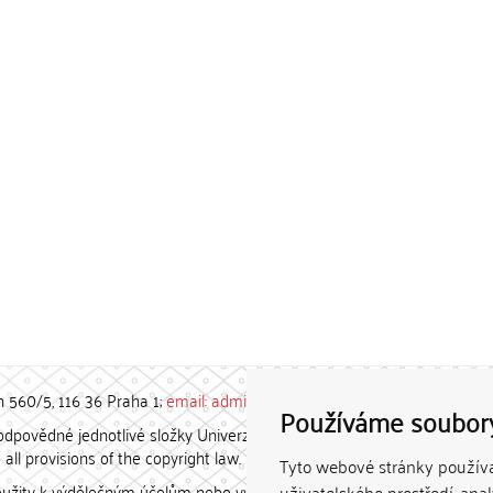
h 560/5, 116 36 Praha 1;
email: admin-repozitar [at] cuni.cz
Používáme soubor
povědné jednotlivé složky Univerzity Karlovy. / Each constituent
all provisions of the copyright law.
Tyto webové stránky používaj
užity k výdělečným účelům nebo vydávány za studijní, vědeckou
uživatelského prostředí, ana