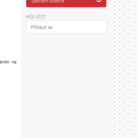
Speciální kolekce
MŮJ ÚČET
Přihlásit se
řením na