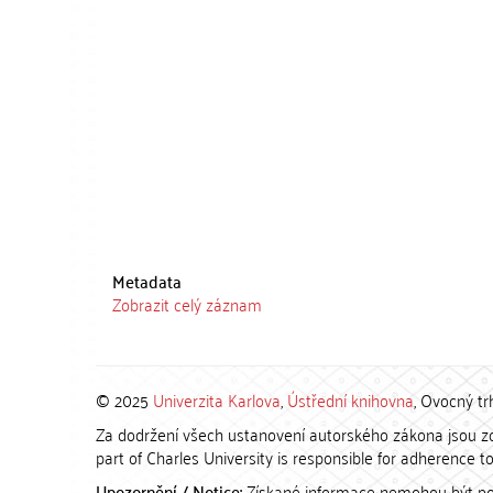
Metadata
Zobrazit celý záznam
© 2025
Univerzita Karlova
,
Ústřední knihovna
, Ovocný tr
Za dodržení všech ustanovení autorského zákona jsou zod
part of Charles University is responsible for adherence to 
Upozornění / Notice:
Získané informace nemohou být po