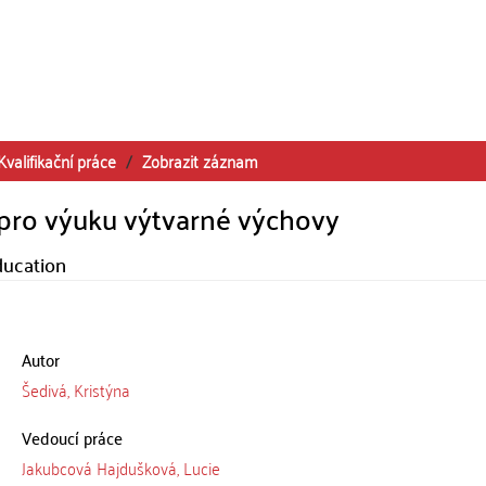
Kvalifikační práce
Zobrazit záznam
e pro výuku výtvarné výchovy
education
Autor
Šedivá, Kristýna
Vedoucí práce
Jakubcová Hajdušková, Lucie