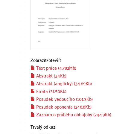
Zobrazit/
otevřít
Text práce (4.782Mb)
Abstrakt (34Kb)
Abstrakt (anglicky) (34.69Kb)
Errata (31.50Kb)
Posudek vedoucího (101.3Kb)
Posudek oponenta (248.8Kb)
Záznam o průběhu obhajoby (244.9Kb)
Trvalý odkaz