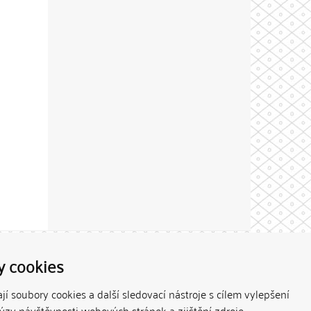
Theme by
y cookies
í soubory cookies a další sledovací nástroje s cílem vylepšení
lýzy návštěvnosti webových stránek a zjištění zdroje