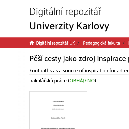
Přeskočit na obsah
Digitální repozitář UK
Pedagogická fakulta
Pěší cesty jako zdroj inspirac
Footpaths as a source of inspiration for art 
bakalářská práce (
OBHÁJENO
)