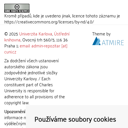
Kromě případů, kde je uvedeno jinak, licence tohoto záznamu je
https://creativecommons.org/licenses/by-nd/4.0/
© 2025
Univerzita Karlova
,
Ústřední
Theme by
knihovna
, Ovocný trh 560/5, 116 36
Praha 1;
email: admin-repozitar [at]
cuni.cz
Za dodržení všech ustanovení
autorského zákona jsou
zodpovědné jednotlivé složky
Univerzity Karlovy. / Each
constituent part of Charles
University is responsible for
adherence to all provisions of the
copyright law.
Upozornění / Notice:
Získané
Používáme soubory cookies
informace nemohou být použity k
výdělečným účelům nebo vydávány