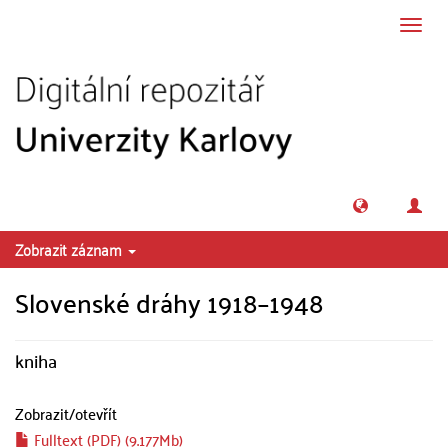
Přeskočit na obsah
Přepn
navig
Zobrazit záznam
Slovenské dráhy 1918–1948
kniha
Zobrazit/
otevřít
Fulltext (PDF) (9.177Mb)