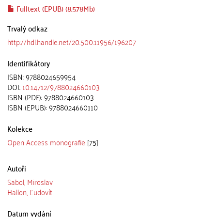
Fulltext (EPUB) (8.578Mb)
Trvalý odkaz
http://hdl.handle.net/20.500.11956/196207
Identifikátory
ISBN: 9788024659954
DOI:
10.14712/9788024660103
ISBN (PDF): 9788024660103
ISBN (EPUB): 9788024660110
Kolekce
Open Access monografie
[75]
Autoři
Sabol, Miroslav
Hallon, Ľudovít
Datum vydání