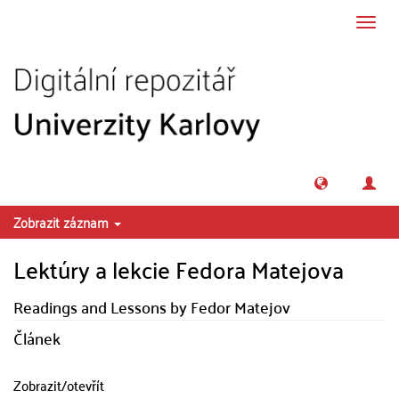
Přeskočit na obsah
Přepn
navig
Zobrazit záznam
Lektúry a lekcie Fedora Matejova
Readings and Lessons by Fedor Matejov
Článek
Zobrazit/
otevřít