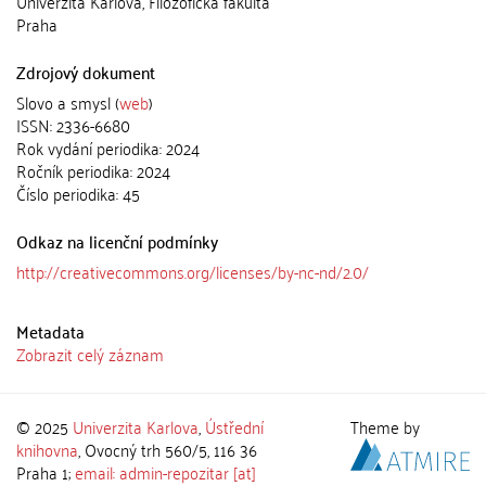
Univerzita Karlova, Filozofická fakulta
Praha
Zdrojový dokument
Slovo a smysl (
web
)
ISSN: 2336-6680
Rok vydání periodika: 2024
Ročník periodika: 2024
Číslo periodika: 45
Odkaz na licenční podmínky
http://creativecommons.org/licenses/by-nc-nd/2.0/
Metadata
Zobrazit celý záznam
© 2025
Univerzita Karlova
,
Ústřední
Theme by
knihovna
, Ovocný trh 560/5, 116 36
Praha 1;
email: admin-repozitar [at]