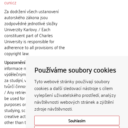
cuni.cz
Za dodržení všech ustanovení
autorského zákona jsou
zodpovědné jednotlivé složky
Univerzity Karlovy. / Each
constituent part of Charles
University is responsible for
adherence to all provisions of the
copyright law.
Upozornění / Notice:
Získané
Používáme soubory cookies
informace nemohou být použity k
výdělečným účelům nebo vydávány
za studijní, vědeckou nebo jinou
Tyto webové stránky používají soubory
tvůrčí činnost jiné osoby než autora.
cookies a další sledovací nástroje s cílem
/ Any retrieved information shall not
vylepšení uživatelského prostředí, analýzy
be used for any commercial
návštěvnosti webových stránek a zjištění
purposes or claimed as results of
zdroje návštěvnosti.
studying, scientific or any other
creative activities of any person
Souhlasím
other than the author.