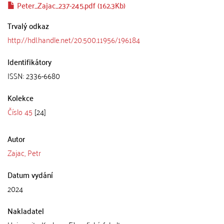
Peter_Zajac_237-245.pdf (162.3Kb)
Trvalý odkaz
http://hdl.handle.net/20.500.11956/196184
Identifikátory
ISSN: 2336-6680
Kolekce
Číslo 45
[24]
Autor
Zajac, Petr
Datum vydání
2024
Nakladatel