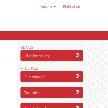
čeština
Přihlásit se
ODKAZY
Užitečné odkazy
PROCHÁZET
Celý repozitář
Tato sbírka