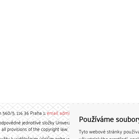
h 560/5, 116 36 Praha 1;
email: admin-repozitar [at] cuni.cz
Používáme soubor
povědné jednotlivé složky Univerzity Karlovy. / Each constituent
all provisions of the copyright law.
Tyto webové stránky používaj
užity k výdělečným účelům nebo vydávány za studijní, vědeckou
uživatelského prostředí, ana