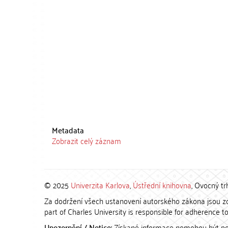
Metadata
Zobrazit celý záznam
© 2025
Univerzita Karlova
,
Ústřední knihovna
, Ovocný tr
Za dodržení všech ustanovení autorského zákona jsou zod
part of Charles University is responsible for adherence to 
Upozornění / Notice:
Získané informace nemohou být po