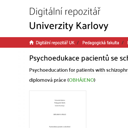
Přeskočit na obsah
Digitální repozitář UK
Pedagogická fakulta
Psychoedukace pacientů se sch
Psychoeducation for patients with schizophr
diplomová práce (
OBHÁJENO
)