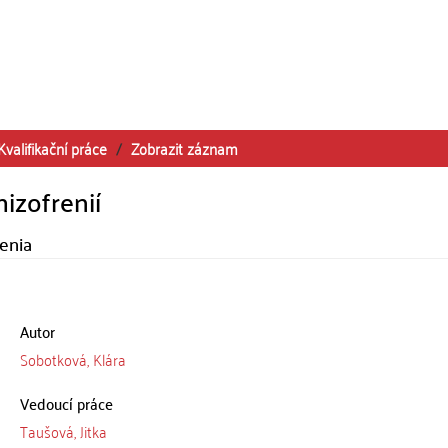
Kvalifikační práce
Zobrazit záznam
izofrenií
enia
Autor
Sobotková, Klára
Vedoucí práce
Taušová, Jitka