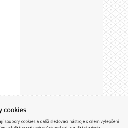
Theme by
y cookies
í soubory cookies a další sledovací nástroje s cílem vylepšení
lýzy návštěvnosti webových stránek a zjištění zdroje