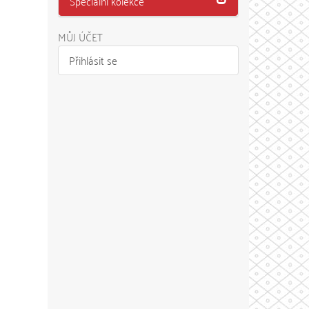
Speciální kolekce
MŮJ ÚČET
Přihlásit se