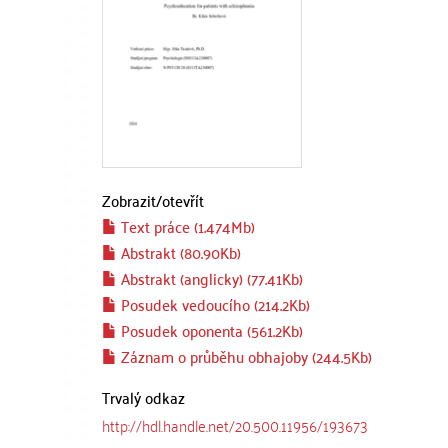
Zobrazit/
otevřít
Text práce (1.474Mb)
Abstrakt (80.90Kb)
Abstrakt (anglicky) (77.41Kb)
Posudek vedoucího (214.2Kb)
Posudek oponenta (561.2Kb)
Záznam o průběhu obhajoby (244.5Kb)
Trvalý odkaz
http://hdl.handle.net/20.500.11956/193673