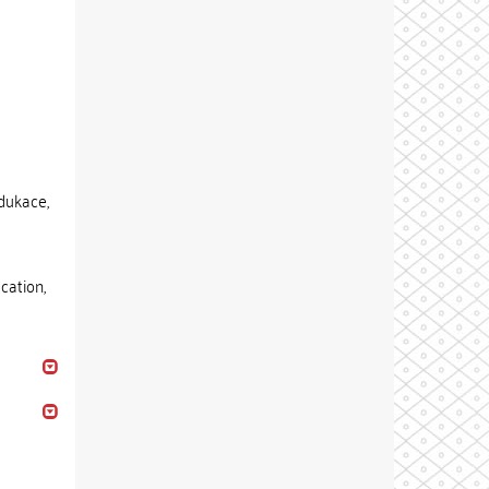
dukace,
cation,