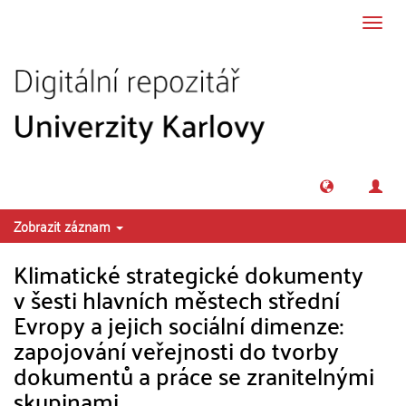
Přeskočit na obsah
Přepn
navig
Zobrazit záznam
Klimatické strategické dokumenty
v šesti hlavních městech střední
Evropy a jejich sociální dimenze:
zapojování veřejnosti do tvorby
dokumentů a práce se zranitelnými
skupinami