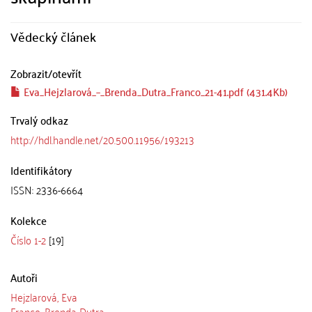
Vědecký článek
Zobrazit/
otevřít
Eva_Hejzlarová_–_Brenda_Dutra_Franco_21-41.pdf (431.4Kb)
Trvalý odkaz
http://hdl.handle.net/20.500.11956/193213
Identifikátory
ISSN: 2336-6664
Kolekce
Číslo 1-2
[19]
Autoři
Hejzlarová, Eva
Franco, Brenda Dutra