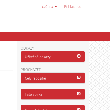
čeština
Přihlásit se
ODKAZY
Užitečné odkazy
PROCHÁZET
Celý repozitář
Tato sbírka