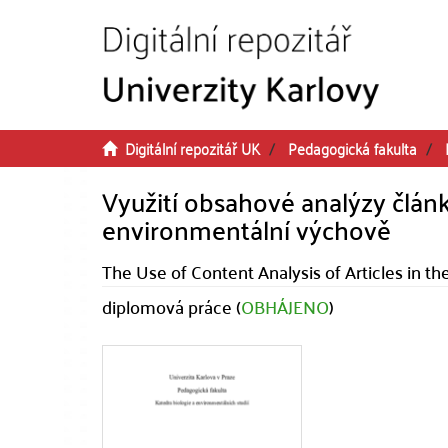
Přeskočit na obsah
Digitální repozitář UK
Pedagogická fakulta
Využití obsahové analýzy člán
environmentální výchově
The Use of Content Analysis of Articles in t
diplomová práce (
OBHÁJENO
)