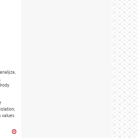
 analýza,
,
írody
e
slation,
n values