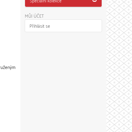
Speciální kolekce
MŮJ ÚČET
Přihlásit se
sdruženým