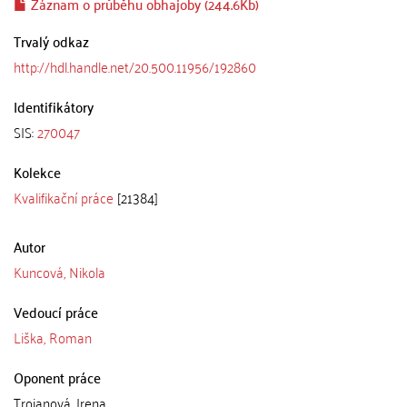
Záznam o průběhu obhajoby (244.6Kb)
Trvalý odkaz
http://hdl.handle.net/20.500.11956/192860
Identifikátory
SIS:
270047
Kolekce
Kvalifikační práce
[21384]
Autor
Kuncová, Nikola
Vedoucí práce
Liška, Roman
Oponent práce
Trojanová, Irena