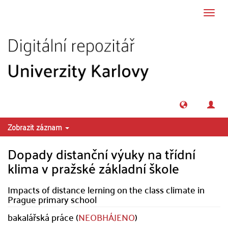
Přeskočit na obsah
Přepn
navig
Zobrazit záznam
Dopady distanční výuky na třídní
klima v pražské základní škole
Impacts of distance lerning on the class climate in
Prague primary school
bakalářská práce (
NEOBHÁJENO
)