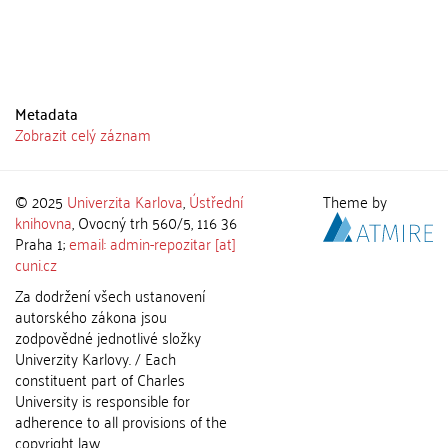
Metadata
Zobrazit celý záznam
© 2025
Univerzita Karlova
,
Ústřední
Theme by
knihovna
, Ovocný trh 560/5, 116 36
Praha 1;
email: admin-repozitar [at]
cuni.cz
Za dodržení všech ustanovení
autorského zákona jsou
zodpovědné jednotlivé složky
Univerzity Karlovy. / Each
constituent part of Charles
University is responsible for
adherence to all provisions of the
copyright law.