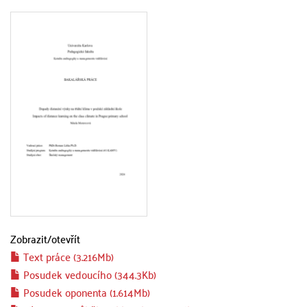
Zobrazit/
otevřít
Text práce (3.216Mb)
Posudek vedoucího (344.3Kb)
Posudek oponenta (1.614Mb)