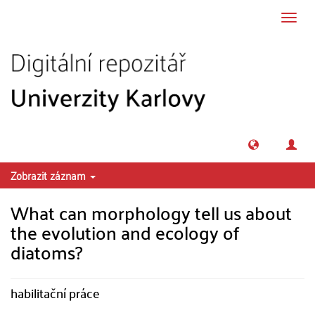
Přeskočit na obsah
Přepn
navig
Zobrazit záznam
What can morphology tell us about
the evolution and ecology of
diatoms?
habilitační práce