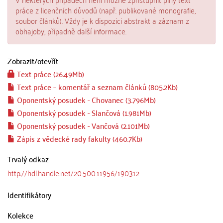
práce z licenčních důvodů (např. publikované monografie,
soubor článků). Vždy je k dispozici abstrakt a záznam z
obhajoby, případně další informace.
Zobrazit/
otevřít
Text práce (26.49Mb)
Text práce – komentář a seznam článků (805.2Kb)
Oponentský posudek - Chovanec (3.796Mb)
Oponentský posudek - Slančová (1.981Mb)
Oponentský posudek - Vančová (2.101Mb)
Zápis z vědecké rady fakulty (460.7Kb)
Trvalý odkaz
http://hdl.handle.net/20.500.11956/190312
Identifikátory
Kolekce