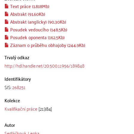
Text práce (1.818Mb)
Abstrakt (91.60Kb)
Abstrakt (anglicky) (90.30Kb)
Posudek vedoucího (148.5Kb)
Posudek oponenta (162.5Kb)
Záznam o průběhu obhajoby (244.9Kb)
Trvalý odkaz
http://hdl.handle.net/20.500.11956/189848
Identifikátory
SIS:
268251
Kolekce
Kvalifikační práce
[21384]
Autor
Sedláčková, Lenka