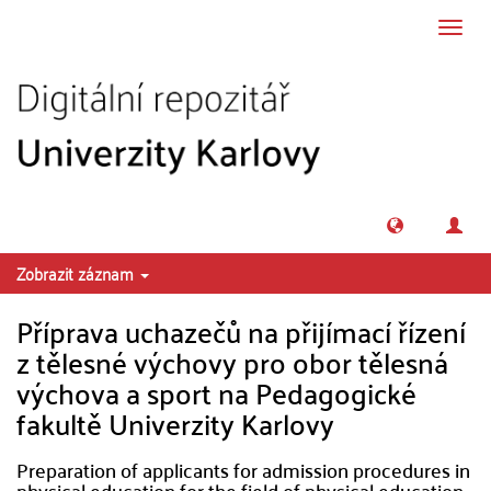
Přeskočit na obsah
Přepn
navig
Zobrazit záznam
Příprava uchazečů na přijímací řízení
z tělesné výchovy pro obor tělesná
výchova a sport na Pedagogické
fakultě Univerzity Karlovy
Preparation of applicants for admission procedures in
physical education for the field of physical education