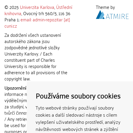
© 2025
Univerzita Karlova
,
Ústřední
Theme by
knihovna
, Ovocný trh 560/5, 116 36
Praha 1;
email: admin-repozitar [at]
cuni.cz
Za dodržení všech ustanovení
autorského zákona jsou
zodpovědné jednotlivé složky
Univerzity Karlovy. / Each
constituent part of Charles
University is responsible for
adherence to all provisions of the
copyright law.
Upozornění / Notice:
Získané
Používáme soubory cookies
informace nemohou být použity k
výdělečným účelům nebo vydávány
za studijní, vědeckou nebo jinou
Tyto webové stránky používají soubory
tvůrčí činnost jiné osoby než autora.
cookies a další sledovací nástroje s cílem
/ Any retrieved information shall not
vylepšení uživatelského prostředí, analýzy
be used for any commercial
návštěvnosti webových stránek a zjištění
purposes or claimed as results of