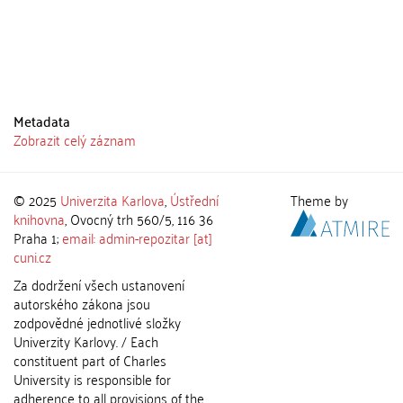
Metadata
Zobrazit celý záznam
© 2025
Univerzita Karlova
,
Ústřední
Theme by
knihovna
, Ovocný trh 560/5, 116 36
Praha 1;
email: admin-repozitar [at]
cuni.cz
Za dodržení všech ustanovení
autorského zákona jsou
zodpovědné jednotlivé složky
Univerzity Karlovy. / Each
constituent part of Charles
University is responsible for
adherence to all provisions of the