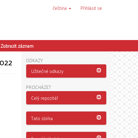
čeština
Přihlásit se
Zobrazit záznam
2022
ODKAZY
Užitečné odkazy
PROCHÁZET
Celý repozitář
Tato sbírka