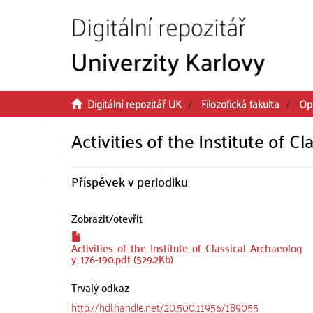
Přeskočit na obsah
Digitální repozitář UK
Filozofická fakulta
Op
Activities of the Institute of C
Příspěvek v periodiku
Zobrazit/
otevřít
Activities_of_the_Institute_of_Classical_Archaeolog
y_176-190.pdf (529.2Kb)
Trvalý odkaz
http://hdl.handle.net/20.500.11956/189055