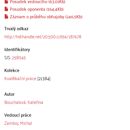
Posudek vedoucího (63.01Kb)
Posudek oponenta (164.4Kb)
Záznam o průběhu obhajoby (246.5Kb)
Trvalý odkaz
http://hdl.handle.net/20.500.11956/187678
Identifikátory
SIS:
258045
Kolekce
Kvalifikační práce
[21384]
Autor
Bouchalová, Kateřina
Vedoucí práce
Zamboj, Michal