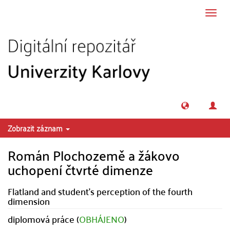
Přeskočit na obsah
Přepn
navig
Zobrazit záznam
Román Plochozemě a žákovo
uchopení čtvrté dimenze
Flatland and student's perception of the fourth
dimension
diplomová práce (
OBHÁJENO
)