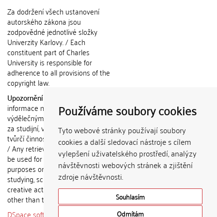
Za dodržení všech ustanovení
autorského zákona jsou
zodpovědné jednotlivé složky
Univerzity Karlovy. / Each
constituent part of Charles
University is responsible for
adherence to all provisions of the
copyright law.
Upozornění / Notice:
Získané
Používáme soubory cookies
informace nemohou být použity k
výdělečným účelům nebo vydávány
za studijní, vědeckou nebo jinou
Tyto webové stránky používají soubory
tvůrčí činnost jiné osoby než autora.
cookies a další sledovací nástroje s cílem
/ Any retrieved information shall not
vylepšení uživatelského prostředí, analýzy
be used for any commercial
návštěvnosti webových stránek a zjištění
purposes or claimed as results of
zdroje návštěvnosti.
studying, scientific or any other
creative activities of any person
Souhlasím
other than the author.
DSpace software
copyright © 2002-
Odmítám