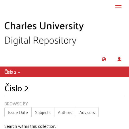
Skip to main content
Toggl
navig
Číslo 2
Číslo 2
BROWSE BY
Issue Date
Subjects
Authors
Advisors
Search within this collection: