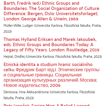
Barth, Fredrik (ed.) Ethnic Groups and
Boundaries. The Social Organization of Culture
Difference. Bergen, Oslo: Universitetsforlaget;
London: George Allen & Unwin, 1969
Müller-Wille, Ludger
(
Univerzita Karlova, Filozofická fakulta
,
Praha
,
2023
)
Thomas Hylland Eriksen and Marek Jakoubek,
eds. Ethnic Groups and Boundaries Today: A
Legacy of Fifty Years. London: Routledge, 2019
Hejnal, Ondřej
(
Univerzita Karlova, Filozofická fakulta
,
Praha
,
2023
)
Etnická identita a studium hranic sociálního
celku Фредрик Барт (ед.). Этнические группы
и социальные границы. Социальная
организация культурных различий. Москва:
Новое издательство, 2006
Denisova, Irina Aleksandrovna
(
Univerzita Karlova, Filozofická
fakulta
,
Praha
,
2023
)
Petr Janeček. Spring Man: A Belief Legend