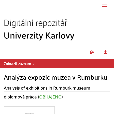
Přeskočit na obsah
Přepn
navig
Zobrazit záznam
Analýza expozic muzea v Rumburku
Analysis of exhibitions in Rumburk museum
diplomová práce (
OBHÁJENO
)