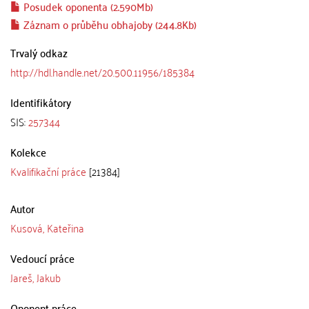
Posudek oponenta (2.590Mb)
Záznam o průběhu obhajoby (244.8Kb)
Trvalý odkaz
http://hdl.handle.net/20.500.11956/185384
Identifikátory
SIS:
257344
Kolekce
Kvalifikační práce
[21384]
Autor
Kusová, Kateřina
Vedoucí práce
Jareš, Jakub
Oponent práce