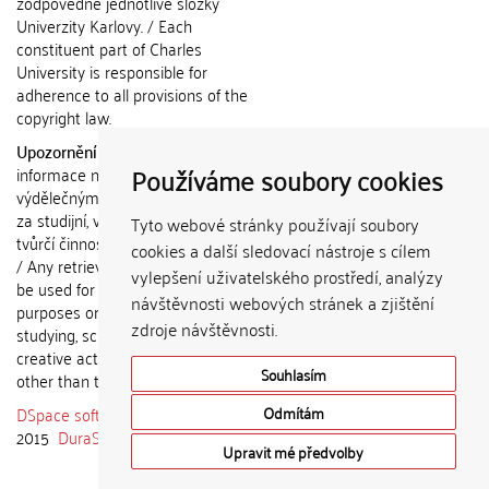
zodpovědné jednotlivé složky
Univerzity Karlovy. / Each
constituent part of Charles
University is responsible for
adherence to all provisions of the
copyright law.
Upozornění / Notice:
Získané
Používáme soubory cookies
informace nemohou být použity k
výdělečným účelům nebo vydávány
za studijní, vědeckou nebo jinou
Tyto webové stránky používají soubory
tvůrčí činnost jiné osoby než autora.
cookies a další sledovací nástroje s cílem
/ Any retrieved information shall not
vylepšení uživatelského prostředí, analýzy
be used for any commercial
návštěvnosti webových stránek a zjištění
purposes or claimed as results of
zdroje návštěvnosti.
studying, scientific or any other
creative activities of any person
Souhlasím
other than the author.
DSpace software
copyright © 2002-
Odmítám
2015
DuraSpace
Upravit mé předvolby