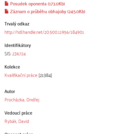
Posudek oponenta (173.0Kb)
Záznam o průběhu obhajoby (245.0Kb)
Trvalý odkaz
http://hdl.handle.net/20.500.11956/184901
Identifikátory
SIS:
236724
Kolekce
Kvalifikační práce
[21384]
Autor
Procházka, Ondřej
Vedoucí práce
Rybák, David