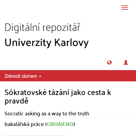
Přeskočit na obsah
Přepn
navig
Zobrazit záznam
Sókratovské tázání jako cesta k
pravdě
Socratic asking as a way to the truth
bakalářská práce (
OBHÁJENO
)