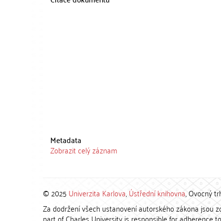
Metadata
Zobrazit celý záznam
© 2025
Univerzita Karlova
,
Ústřední knihovna
, Ovocný tr
Za dodržení všech ustanovení autorského zákona jsou zod
part of Charles University is responsible for adherence to 