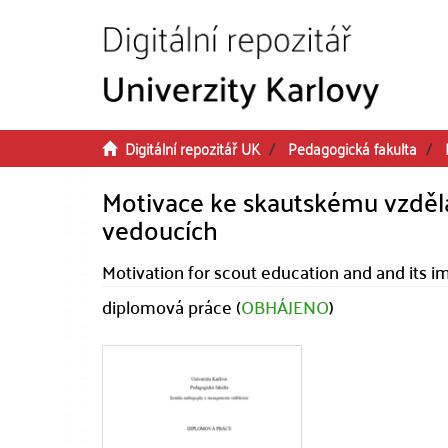
Přeskočit na obsah
Digitální repozitář UK
Pedagogická fakulta
Motivace ke skautskému vzdělá
vedoucích
Motivation for scout education and and its im
diplomová práce (
OBHÁJENO
)