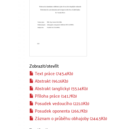
Zobrazit/
otevřít
Text práce (745.4Kb)
Abstrakt (96.16Kb)
Abstrakt (anglicky) (55.14Kb)
Příloha práce (141.7Kb)
Posudek vedoucího (221.0Kb)
Posudek oponenta (266.7Kb)
Záznam o průběhu obhajoby (244.5Kb)