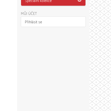
Speciální kolekce
MŮJ ÚČET
Přihlásit se