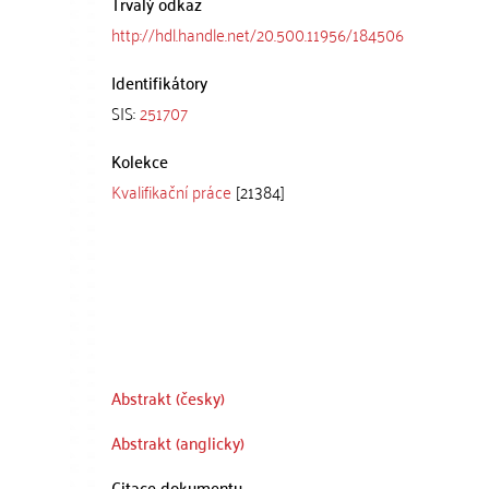
Trvalý odkaz
http://hdl.handle.net/20.500.11956/184506
Identifikátory
SIS:
251707
Kolekce
Kvalifikační práce
[21384]
Abstrakt (česky)
Abstrakt (anglicky)
Citace dokumentu