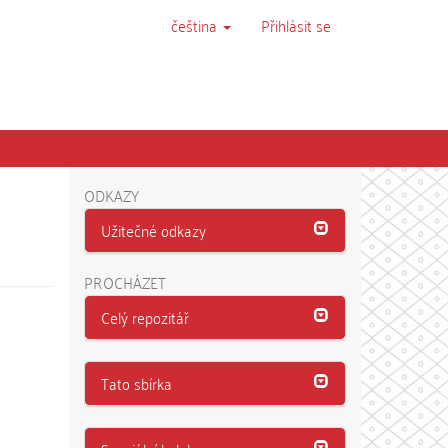
čeština
Přihlásit se
ODKAZY
Užitečné odkazy
PROCHÁZET
Celý repozitář
Tato sbírka