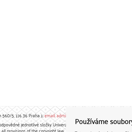
h 560/5, 116 36 Praha 1;
email: admin-repozitar [at] cuni.cz
Používáme soubor
povědné jednotlivé složky Univerzity Karlovy. / Each constituent
all provisions of the copyright law.