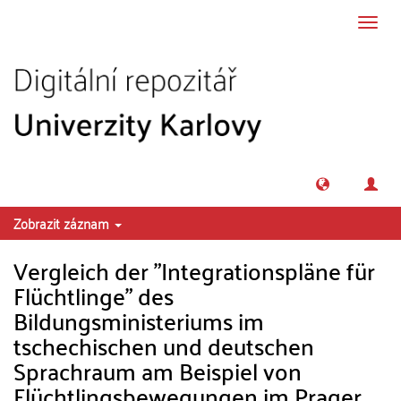
Přeskočit na obsah
Přepn
navig
Zobrazit záznam
Vergleich der "Integrationspläne für
Flüchtlinge" des
Bildungsministeriums im
tschechischen und deutschen
Sprachraum am Beispiel von
Flüchtlingsbewegungen im Prager