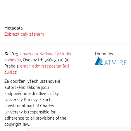
Metadata
Zobrazit celý záznam
© 2025
Univerzita Karlova
,
Ústřední
Theme by
knihovna
, Ovocný trh 560/5, 116 36
Praha 1;
email: admin-repozitar [at]
cuni.cz
Za dodržení všech ustanovení
autorského zákona jsou
zodpovědné jednotlivé složky
Univerzity Karlovy. / Each
constituent part of Charles
University is responsible for
adherence to all provisions of the
copyright law.