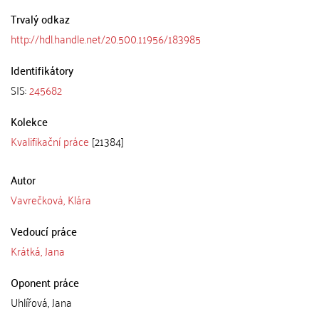
Trvalý odkaz
http://hdl.handle.net/20.500.11956/183985
Identifikátory
SIS:
245682
Kolekce
Kvalifikační práce
[21384]
Autor
Vavrečková, Klára
Vedoucí práce
Krátká, Jana
Oponent práce
Uhlířová, Jana