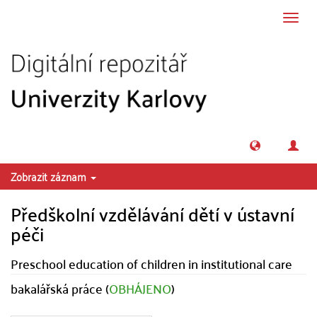
Přeskočit na obsah
Přepn
navig
Zobrazit záznam
Předškolní vzdělávání dětí v ústavní
péči
Preschool education of children in institutional care
bakalářská práce (
OBHÁJENO
)