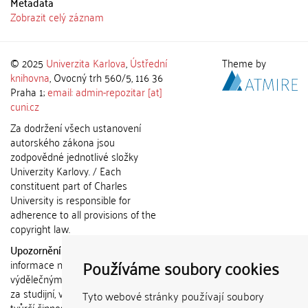
Metadata
Zobrazit celý záznam
© 2025
Univerzita Karlova
,
Ústřední
Theme by
knihovna
, Ovocný trh 560/5, 116 36
Praha 1;
email: admin-repozitar [at]
cuni.cz
Za dodržení všech ustanovení
autorského zákona jsou
zodpovědné jednotlivé složky
Univerzity Karlovy. / Each
constituent part of Charles
University is responsible for
adherence to all provisions of the
copyright law.
Upozornění / Notice:
Získané
Používáme soubory cookies
informace nemohou být použity k
výdělečným účelům nebo vydávány
za studijní, vědeckou nebo jinou
Tyto webové stránky používají soubory
tvůrčí činnost jiné osoby než autora.