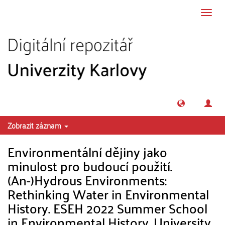
Přeskočit na obsah
Přepn
navig
Zobrazit záznam
Environmentální dějiny jako
minulost pro budoucí použití.
(An-)Hydrous Environments:
Rethinking Water in Environmental
History. ESEH 2022 Summer School
in Environmental History, University