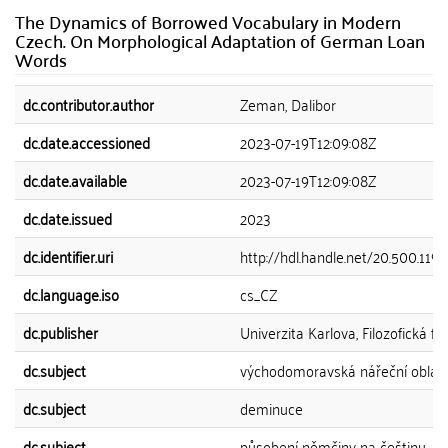
The Dynamics of Borrowed Vocabulary in Modern
Czech. On Morphological Adaptation of German Loan
Words
dc.contributor.author
Zeman, Dalibor
dc.date.accessioned
2023-07-19T12:09:08Z
dc.date.available
2023-07-19T12:09:08Z
dc.date.issued
2023
dc.identifier.uri
http://hdl.handle.net/20.500.11
dc.language.iso
cs_CZ
dc.publisher
Univerzita Karlova, Filozofická fa
dc.subject
východomoravská nářeční oblas
dc.subject
deminuce
dc.subject
působení němčiny na češtinu