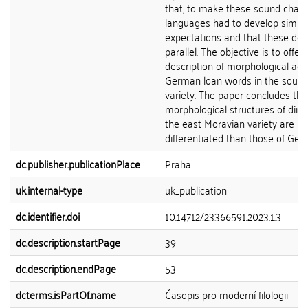
that, to make these sound chang
languages had to develop similar
expectations and that these dev
parallel. The objective is to offer 
description of morphological ada
German loan words in the south
variety. The paper concludes tha
morphological structures of dimi
the east Moravian variety are m
differentiated than those of Ger
dc.publisher.publicationPlace
Praha
uk.internal-type
uk_publication
dc.identifier.doi
10.14712/23366591.2023.1.3
dc.description.startPage
39
dc.description.endPage
53
dcterms.isPartOf.name
Časopis pro moderní filologii