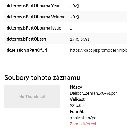
dcterms.isPartOf.journalYear
2023
dcterms.isPartOf.journalVolume
2023
dcterms.isPartOf.journalIssue
1
dcterms.isPartOf.issn
2336-6591
dc.relation.isPartOfUrl
https://casopispromodernifilologii.
Soubory tohoto záznamu
Název:
Dalibor_Zeman_39-53.pdf
Velikost:
221.4Kb
Formát:
application/pdf
Zobrazit/
otevřít