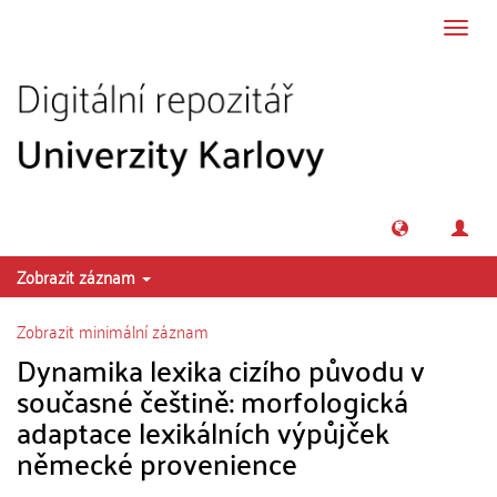
Přeskočit na obsah
Přepn
navig
Zobrazit záznam
Zobrazit minimální záznam
Dynamika lexika cizího původu v
současné češtině: morfologická
adaptace lexikálních výpůjček
německé provenience