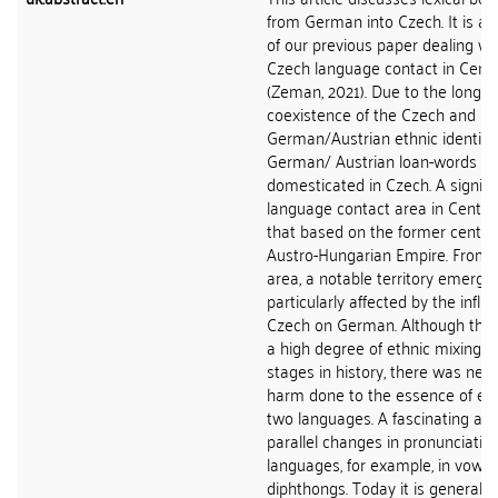
from German into Czech. It is a 
of our previous paper dealing w
Czech language contact in Centr
(Zeman, 2021). Due to the longs
coexistence of the Czech and
German/Austrian ethnic identiti
German/ Austrian loan-words 
domesticated in Czech. A signifi
language contact area in Central
that based on the former centre 
Austro-Hungarian Empire. From t
area, a notable territory emerged
particularly affected by the influ
Czech on German. Although the
a high degree of ethnic mixing a
stages in history, there was neve
harm done to the essence of eit
two languages. A fascinating asp
parallel changes in pronunciation
languages, for example, in vowe
diphthongs. Today it is generall