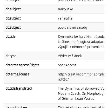
dc.subject
Rakousko
dc.subject
variabilita
dc.subject
popis slovní zásoby
dc.title
Dynamika lexika cizího původu 
češtině: morfologická adaptace l
výpůjček německé provenience
dc.type
Vědecký článek
dcterms.accessRights
openAccess
dcterms.license
http://creativecommons.org/lice
nd/2.0/
dc.title.translated
The Dynamics of Borrowed Vocab
Modern Czech. On Morphological
of German Loan Words
uk.abstract.en
This article discusses lexical bo