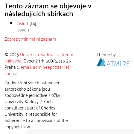
Tento záznam se objevuje v
následujících sbírkách
Číslo 1
[14]
Issue 1
Zobrazit minimální záznam
© 2025
Univerzita Karlova
,
Ústřední
Theme by
knihovna
, Ovocný trh 560/5, 116 36
Praha 1;
email: admin-repozitar [at]
cuni.cz
Za dodržení všech ustanovení
autorského zákona jsou
zodpovědné jednotlivé složky
Univerzity Karlovy. / Each
constituent part of Charles
University is responsible for
adherence to all provisions of the
copyright law.