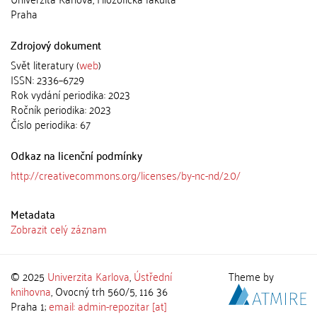
Praha
Zdrojový dokument
Svět literatury (
web
)
ISSN: 2336–6729
Rok vydání periodika: 2023
Ročník periodika: 2023
Číslo periodika: 67
Odkaz na licenční podmínky
http://creativecommons.org/licenses/by-nc-nd/2.0/
Metadata
Zobrazit celý záznam
© 2025
Univerzita Karlova
,
Ústřední
Theme by
knihovna
, Ovocný trh 560/5, 116 36
Praha 1;
email: admin-repozitar [at]