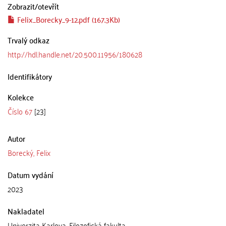
Zobrazit/
otevřít
Felix_Borecky_9-12.pdf (167.3Kb)
Trvalý odkaz
http://hdl.handle.net/20.500.11956/180628
Identifikátory
Kolekce
Číslo 67
[23]
Autor
Borecký, Felix
Datum vydání
2023
Nakladatel
Univerzita Karlova, Filozofická fakulta