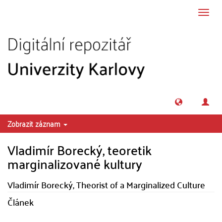
Přeskočit na obsah
Přepn
navig
Zobrazit záznam
Vladimír Borecký, teoretik
marginalizované kultury
Vladimír Borecký, Theorist of a Marginalized Culture
Článek