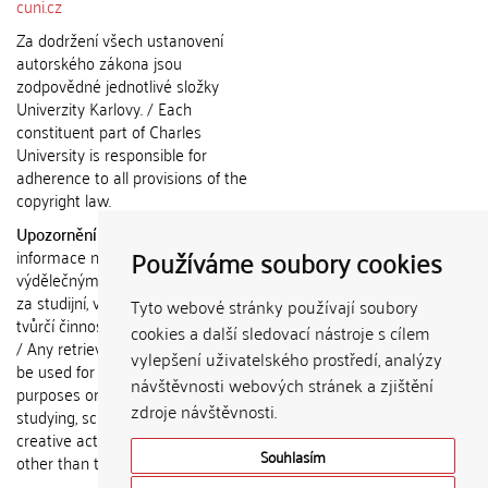
cuni.cz
Za dodržení všech ustanovení
autorského zákona jsou
zodpovědné jednotlivé složky
Univerzity Karlovy. / Each
constituent part of Charles
University is responsible for
adherence to all provisions of the
copyright law.
Upozornění / Notice:
Získané
Používáme soubory cookies
informace nemohou být použity k
výdělečným účelům nebo vydávány
za studijní, vědeckou nebo jinou
Tyto webové stránky používají soubory
tvůrčí činnost jiné osoby než autora.
cookies a další sledovací nástroje s cílem
/ Any retrieved information shall not
vylepšení uživatelského prostředí, analýzy
be used for any commercial
návštěvnosti webových stránek a zjištění
purposes or claimed as results of
zdroje návštěvnosti.
studying, scientific or any other
creative activities of any person
Souhlasím
other than the author.