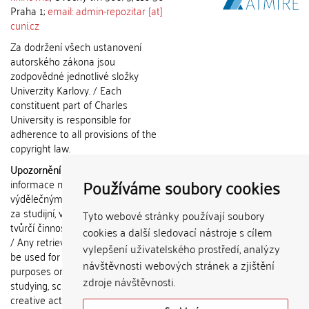
Praha 1;
email: admin-repozitar [at]
cuni.cz
Za dodržení všech ustanovení
autorského zákona jsou
zodpovědné jednotlivé složky
Univerzity Karlovy. / Each
constituent part of Charles
University is responsible for
adherence to all provisions of the
copyright law.
Upozornění / Notice:
Získané
Používáme soubory cookies
informace nemohou být použity k
výdělečným účelům nebo vydávány
za studijní, vědeckou nebo jinou
Tyto webové stránky používají soubory
tvůrčí činnost jiné osoby než autora.
cookies a další sledovací nástroje s cílem
/ Any retrieved information shall not
vylepšení uživatelského prostředí, analýzy
be used for any commercial
návštěvnosti webových stránek a zjištění
purposes or claimed as results of
zdroje návštěvnosti.
studying, scientific or any other
creative activities of any person