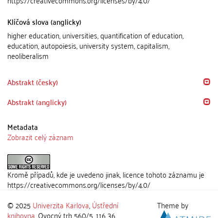
https://creativecommons.org/licenses/by/4.0/
Klíčová slova (anglicky)
higher education, universities, quantification of education,
education, autopoiesis, university system, capitalism,
neoliberalism
Abstrakt (česky)
Abstrakt (anglicky)
Metadata
Zobrazit celý záznam
Kromě případů, kde je uvedeno jinak, licence tohoto záznamu je
https://creativecommons.org/licenses/by/4.0/
© 2025
Univerzita Karlova
,
Ústřední
Theme by
knihovna
, Ovocný trh 560/5, 116 36