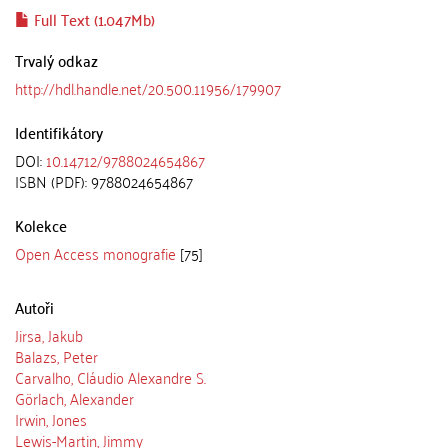
Full Text (1.047Mb)
Trvalý odkaz
http://hdl.handle.net/20.500.11956/179907
Identifikátory
DOI:
10.14712/9788024654867
ISBN (PDF): 9788024654867
Kolekce
Open Access monografie
[75]
Autoři
Jirsa, Jakub
Balazs, Peter
Carvalho, Cláudio Alexandre S.
Görlach, Alexander
Irwin, Jones
Lewis-Martin, Jimmy