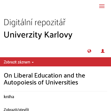
Přeskočit na obsah
Přepn
navig
Zobrazit záznam
On Liberal Education and the
Autopoiesis of Universities
kniha
Zobrazit/
otevřít