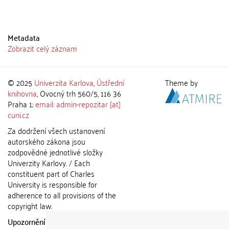
Metadata
Zobrazit celý záznam
© 2025
Univerzita Karlova
,
Ústřední
Theme by
knihovna
, Ovocný trh 560/5, 116 36
Praha 1;
email: admin-repozitar [at]
cuni.cz
Za dodržení všech ustanovení
autorského zákona jsou
zodpovědné jednotlivé složky
Univerzity Karlovy. / Each
constituent part of Charles
University is responsible for
adherence to all provisions of the
copyright law.
Upozornění / Notice:
Získané