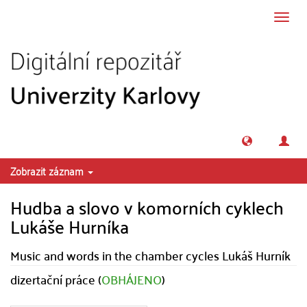
Přeskočit na obsah
Přepn
navig
Zobrazit záznam
Hudba a slovo v komorních cyklech
Lukáše Hurníka
Music and words in the chamber cycles Lukáš Hurník
dizertační práce (
OBHÁJENO
)