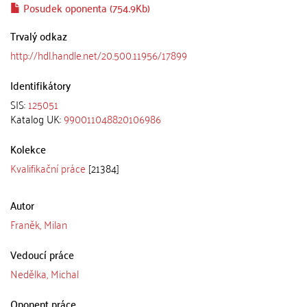
Posudek oponenta (754.9Kb)
Trvalý odkaz
http://hdl.handle.net/20.500.11956/17899
Identifikátory
SIS:
125051
Katalog UK:
990011048820106986
Kolekce
Kvalifikační práce
[21384]
Autor
Franěk, Milan
Vedoucí práce
Nedělka, Michal
Oponent práce