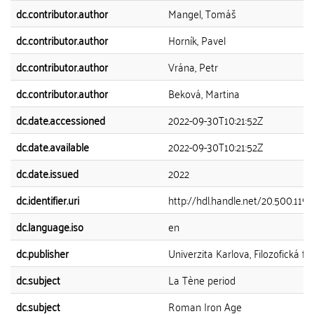
dc.contributor.author
Mangel, Tomáš
dc.contributor.author
Horník, Pavel
dc.contributor.author
Vrána, Petr
dc.contributor.author
Beková, Martina
dc.date.accessioned
2022-09-30T10:21:52Z
dc.date.available
2022-09-30T10:21:52Z
dc.date.issued
2022
dc.identifier.uri
http://hdl.handle.net/20.500.119
dc.language.iso
en
dc.publisher
Univerzita Karlova, Filozofická fa
dc.subject
La Tène period
dc.subject
Roman Iron Age