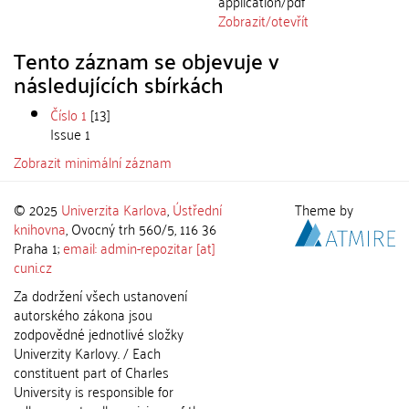
application/pdf
Zobrazit/
otevřít
Tento záznam se objevuje v
následujících sbírkách
Číslo 1
[13]
Issue 1
Zobrazit minimální záznam
© 2025
Univerzita Karlova
,
Ústřední
Theme by
knihovna
, Ovocný trh 560/5, 116 36
Praha 1;
email: admin-repozitar [at]
cuni.cz
Za dodržení všech ustanovení
autorského zákona jsou
zodpovědné jednotlivé složky
Univerzity Karlovy. / Each
constituent part of Charles
University is responsible for