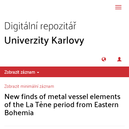
Přeskočit na obsah
Přepn
navig
Zobrazit záznam
Zobrazit minimální záznam
New finds of metal vessel elements
of the La Tène period from Eastern
Bohemia