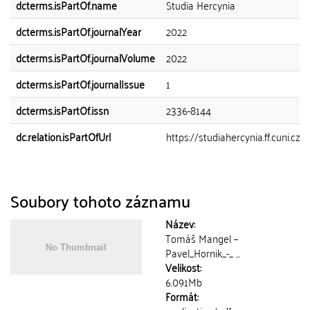
dcterms.isPartOf.name
Studia Hercynia
dcterms.isPartOf.journalYear
2022
dcterms.isPartOf.journalVolume
2022
dcterms.isPartOf.journalIssue
1
dcterms.isPartOf.issn
2336-8144
dc.relation.isPartOfUrl
https://studiahercynia.ff.cuni.cz
Soubory tohoto záznamu
Název:
Tomáš Mangel –
Pavel_Hornik_-_ ...
Velikost:
6.091Mb
Formát: