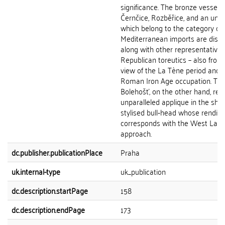
significance. The bronze vessel 
Černčice, Rozběřice, and an unk
which belong to the category of
Mediterranean imports are disc
along with other representatives
Republican toreutics – also from 
view of the La Tène period and t
Roman Iron Age occupation. The
Bolehošť, on the other hand, rep
unparalleled applique in the sha
stylised bull‑head whose renditi
corresponds with the West La Tè
approach.
dc.publisher.publicationPlace
Praha
uk.internal-type
uk_publication
dc.description.startPage
158
dc.description.endPage
173