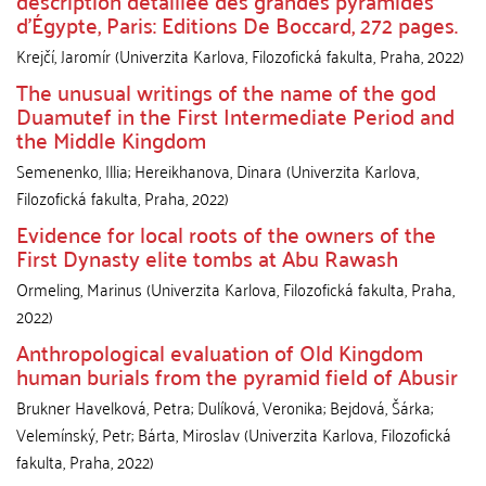
description détaillée des grandes pyramides
d’Égypte, Paris: Editions De Boccard, 272 pages.
Krejčí, Jaromír
(
Univerzita Karlova, Filozofická fakulta
,
Praha
,
2022
)
The unusual writings of the name of the god
Duamutef in the First Intermediate Period and
the Middle Kingdom
Semenenko, Illia
;
Hereikhanova, Dinara
(
Univerzita Karlova,
Filozofická fakulta
,
Praha
,
2022
)
Evidence for local roots of the owners of the
First Dynasty elite tombs at Abu Rawash
Ormeling, Marinus
(
Univerzita Karlova, Filozofická fakulta
,
Praha
,
2022
)
Anthropological evaluation of Old Kingdom
human burials from the pyramid field of Abusir
Brukner Havelková, Petra
;
Dulíková, Veronika
;
Bejdová, Šárka
;
Velemínský, Petr
;
Bárta, Miroslav
(
Univerzita Karlova, Filozofická
fakulta
,
Praha
,
2022
)