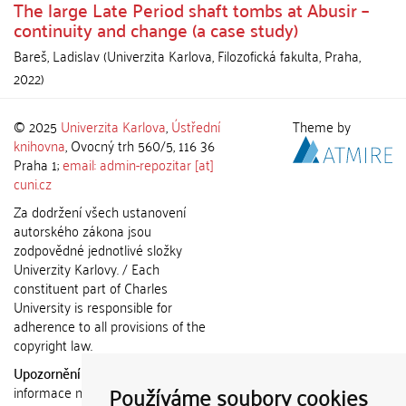
The large Late Period shaft tombs at Abusir –
continuity and change (a case study)
Bareš, Ladislav
(
Univerzita Karlova, Filozofická fakulta
,
Praha
,
2022
)
© 2025
Univerzita Karlova
,
Ústřední
Theme by
knihovna
, Ovocný trh 560/5, 116 36
Praha 1;
email: admin-repozitar [at]
cuni.cz
Za dodržení všech ustanovení
autorského zákona jsou
zodpovědné jednotlivé složky
Univerzity Karlovy. / Each
constituent part of Charles
University is responsible for
adherence to all provisions of the
copyright law.
Upozornění / Notice:
Získané
Používáme soubory cookies
informace nemohou být použity k