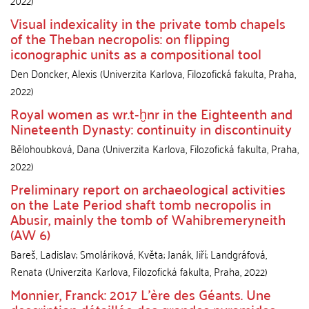
2022
)
Visual indexicality in the private tomb chapels
of the Theban necropolis: on flipping
iconographic units as a compositional tool
Den Doncker, Alexis
(
Univerzita Karlova, Filozofická fakulta
,
Praha
,
2022
)
Royal women as wr.t­‑ḫnr in the Eighteenth and
Nineteenth Dynasty: continuity in discontinuity
Bělohoubková, Dana
(
Univerzita Karlova, Filozofická fakulta
,
Praha
,
2022
)
Preliminary report on archaeological activities
on the Late Period shaft tomb necropolis in
Abusir, mainly the tomb of Wahibremeryneith
(AW 6)
Bareš, Ladislav
;
Smoláriková, Květa
;
Janák, Jiří
;
Landgráfová,
Renata
(
Univerzita Karlova, Filozofická fakulta
,
Praha
,
2022
)
Monnier, Franck: 2017 L’ère des Géants. Une