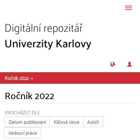
Přeskočit na obsah
Přepn
navig
Ročník 2022
Ročník 2022
PROCHÁZET DLE
Datum publikování
Klíčová slova
Autoři
Vedoucí práce