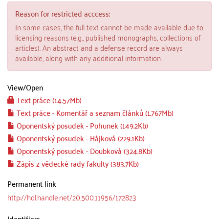
Reason for restricted acccess:
In some cases, the full text cannot be made available due to
licensing reasons (e.g., published monographs, collections of
articles). An abstract and a defense record are always
available, along with any additional information.
View/
Open
Text práce (14.57Mb)
Text práce - Komentář a seznam článků (1.767Mb)
Oponentský posudek - Pohunek (149.2Kb)
Oponentský posudek - Hájková (229.1Kb)
Oponentský posudek - Doubková (324.8Kb)
Zápis z vědecké rady fakulty (383.7Kb)
Permanent link
http://hdl.handle.net/20.500.11956/172823
Identifiers