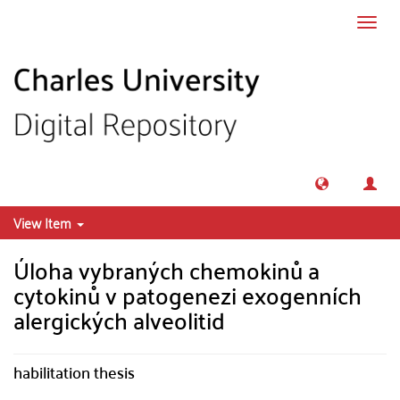
Skip to main content
Toggl
navig
View Item
Úloha vybraných chemokinů a
cytokinů v patogenezi exogenních
alergických alveolitid
habilitation thesis