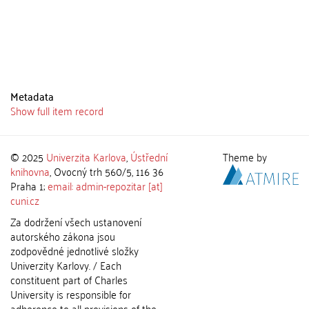
Metadata
Show full item record
© 2025
Univerzita Karlova
,
Ústřední
Theme by
knihovna
, Ovocný trh 560/5, 116 36
Praha 1;
email: admin-repozitar [at]
cuni.cz
Za dodržení všech ustanovení
autorského zákona jsou
zodpovědné jednotlivé složky
Univerzity Karlovy. / Each
constituent part of Charles
University is responsible for
adherence to all provisions of the