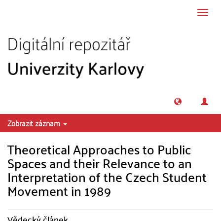
Přeskočit na obsah
Přepn
navig
Zobrazit záznam
Theoretical Approaches to Public
Spaces and their Relevance to an
Interpretation of the Czech Student
Movement in 1989
Vědecký článek