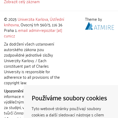
Zobrazit celý záznam
© 2025
Univerzita Karlova
,
Ústřední
Theme by
knihovna
, Ovocný trh 560/5, 116 36
Praha 1;
email: admin-repozitar [at]
cuni.cz
Za dodržení všech ustanovení
autorského zákona jsou
zodpovědné jednotlivé složky
Univerzity Karlovy. / Each
constituent part of Charles
University is responsible for
adherence to all provisions of the
copyright law.
Upozornění / Notice:
Získané
Používáme soubory cookies
informace nemohou být použity k
výdělečným účelům nebo vydávány
za studijní, vědeckou nebo jinou
Tyto webové stránky používají soubory
tvůrčí činnost jiné osoby než autora.
cookies a další sledovací nástroje s cílem