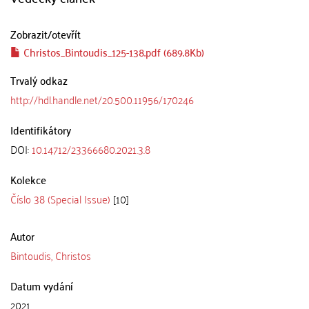
Zobrazit/
otevřít
Christos_Bintoudis_125-138.pdf (689.8Kb)
Trvalý odkaz
http://hdl.handle.net/20.500.11956/170246
Identifikátory
DOI:
10.14712/23366680.2021.3.8
Kolekce
Číslo 38 (Special Issue)
[10]
Autor
Bintoudis, Christos
Datum vydání
2021