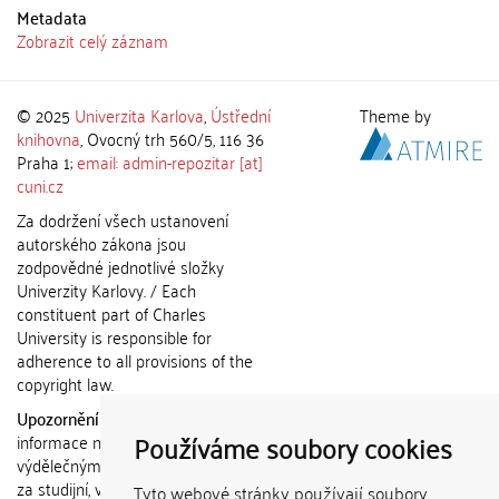
Metadata
Zobrazit celý záznam
© 2025
Univerzita Karlova
,
Ústřední
Theme by
knihovna
, Ovocný trh 560/5, 116 36
Praha 1;
email: admin-repozitar [at]
cuni.cz
Za dodržení všech ustanovení
autorského zákona jsou
zodpovědné jednotlivé složky
Univerzity Karlovy. / Each
constituent part of Charles
University is responsible for
adherence to all provisions of the
copyright law.
Upozornění / Notice:
Získané
Používáme soubory cookies
informace nemohou být použity k
výdělečným účelům nebo vydávány
za studijní, vědeckou nebo jinou
Tyto webové stránky používají soubory