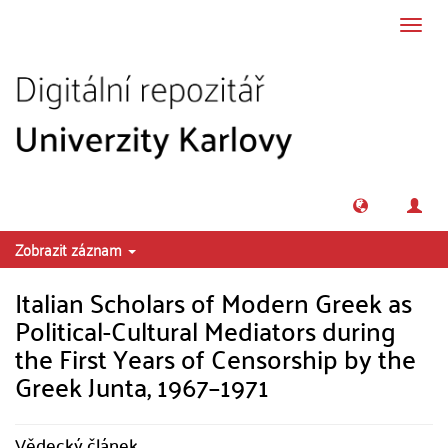
Přeskočit na obsah
Přepn
navig
Zobrazit záznam
Italian Scholars of Modern Greek as
Political-Cultural Mediators during
the First Years of Censorship by the
Greek Junta, 1967–1971
Vědecký článek